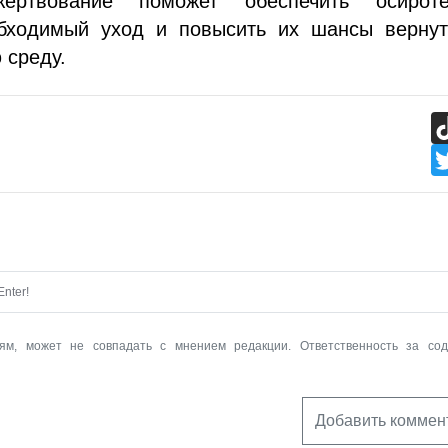
ертвование поможет обеспечить осирот
бходимый уход и повысить их шансы вернут
 среду.
nter!
ям, может не совпадать с мнением редакции. Ответственность за со
Добавить коммен