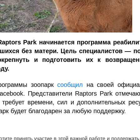
Raptors Park начинается программа реабили
вшихся без матери. Цель специалистов — п
крепнуть и подготовить их к возвраще
ду.
рограммы зоопарк
сообщил
на своей официа
acebook. Представители Raptors Park отмечаю
 требует времени, сил и дополнительных рес
арк будет благодарен за любую поддержку.
отите принять участие в этой важной работе и поддержат