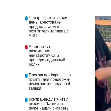
Четыре кражи за один
день: арестованы
предполагаемые
похитители топлива с
АЗС
А нет ли тут
разжигания
ненависти? СГБ
проверит одиозный
ролик
Программа Impulss: на
гранты для поддержки
ремигрантов подано 4
заявки
Контрабанду в Литву
везли из Латвии: в
фуре нашли сигареты