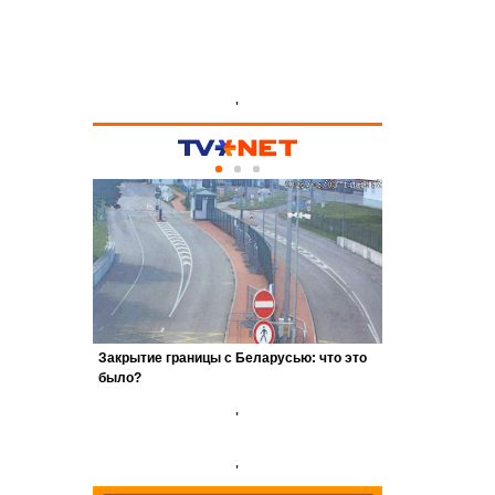
'
'
'