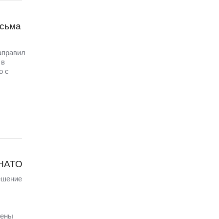
исьма
аправил
 в
о с
 НАТО
ешение
щены