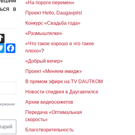
евшим
«На пороге перемен»
ься в
Проект Hello, Daugavpils!
Конкурс «Свадьба года»
«Размышлялки»
TikTok
«Что такое хорошо и что такое
Twitter
Facebook
плохо»
?
«Добрый вечер»
Проект «Меняем имидж»
В прямом эфире на TV DAUTKOM
Новости спидвея в Даугавпилсе
Архив видеосюжетов
держание
Передача «Оптимальная
скорость»
тарий
Благотворительность