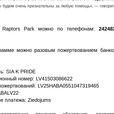
ы будем очень признательны за любую помощь», — говори
.
с Raptors Park можно по телефонам:
24248
рамме можно разовым пожертвованием банко
ь: SIA K PRIDE
ионный номер: LV41503086622
 пожертвований: LV25HABA0551047319465
ABALV22
е платежа: Ziedojums