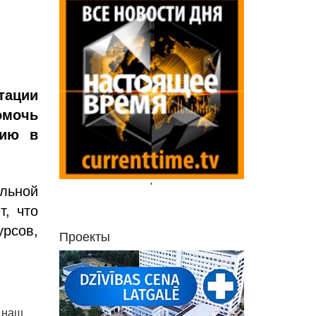
тации
омочь
нию в
'
льной
т, что
урсов,
Проекты
ь наш