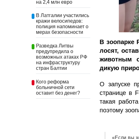
на 2,4 млн евро
В Латгалии участились
кражи велосипедов:
полиция напоминает о
мерах безопасности
В зоопарке 
Разведка Литвы
лосят, оста
предупредила о
возможных атаках РФ
животным о
на инфраструктуру
дикую приро
стран Балтии
Кого реформа
О запуске п
больничной сети
странице в F
оставит без денег?
такая работа
поэтому зооп
«Если вы х