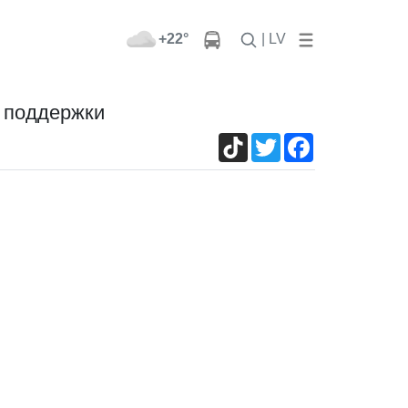
+22°
| LV
т поддержки
TikTok
Twitter
Facebook