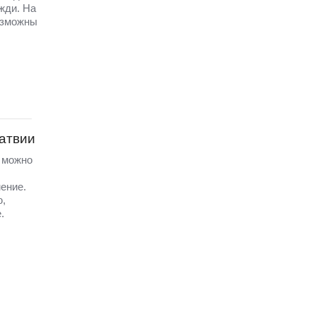
жди. На
озможны
Латвии
а можно
ение.
ю,
.