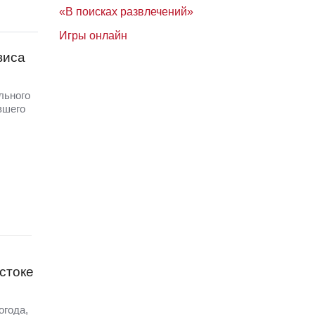
«В поисках развлечений»
Игры онлайн
виса
льного
вшего
стоке
огода,