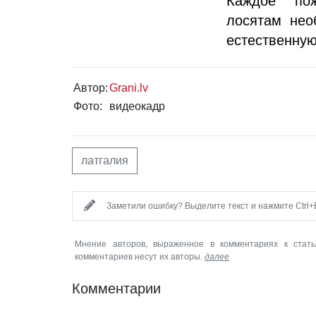
Каждое пож
лосятам нео
естественную
Автор:
Grani.lv
Фото:
видеокадр
латгалия
Заметили ошибку? Выделите текст и нажмите Ctrl+E
Мнение авторов, выраженное в комментариях к стать
комментариев несут их авторы.
далее
Комментарии