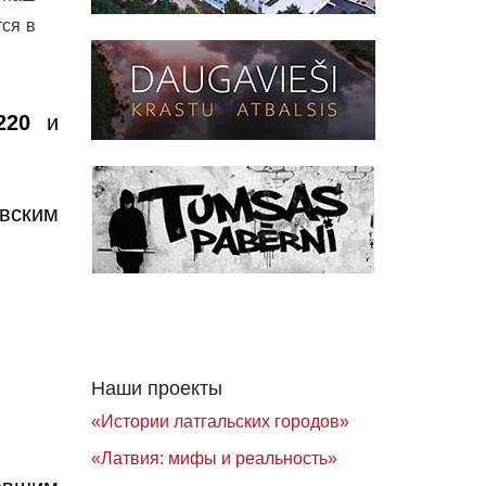
тся в
220
и
вским
Наши проекты
«Истории латгальских городов»
«Латвия: мифы и реальность»