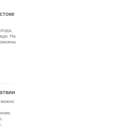
стоке
огода,
жди. На
озможны
Латвии
а можно
ение.
ю,
.