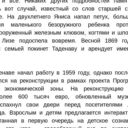
 и всё. Никаких других подробностей памя
А вот случай, известный со слов старшей с
е. На двухлетнего Яниса напал петух, боль
ля маленького безоружного ребенка прот
вооруженный железным клювом, когтями и шпо
 Лизе подоспела вовремя. Весной 1869 го
 семьей покинет Таденаву и арендует име
енаве начал работу в 1959 году, однако пос
лся на реконструкции в рамках проекта Прог
й экономической зоны. На реконструкцию
олее 600 тысяч евро, обновленный муз
аспахнул свои двери перед посетителями 
да. Взрослым и детям предлагается интеракт
итанная в первую очередь на детское созна