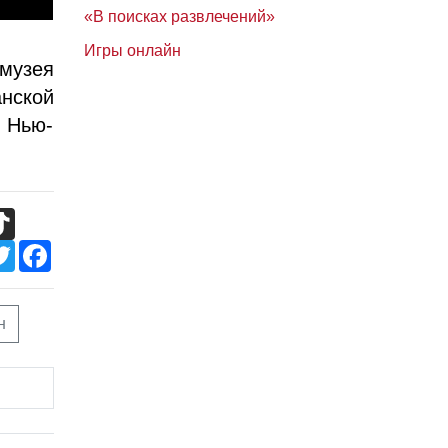
«В поисках развлечений»
Игры онлайн
музея
нской
 Нью-
TikTok
Twitter
Facebook
н