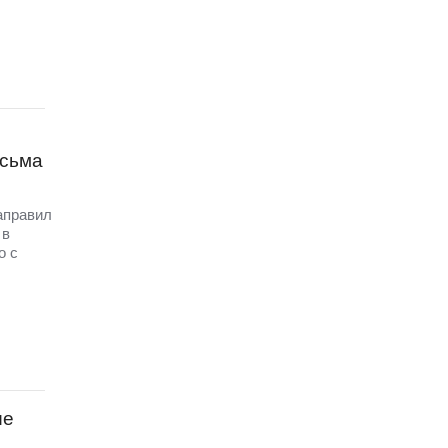
исьма
аправил
 в
о с
ые