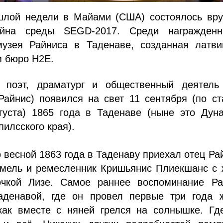
шлой недели в Майами (США) состоялось вру
айна среды SEGD-2017. Среди награжден
музея Райниса в Таденаве, созданная латви
м бюро H2E.
 поэт, драматург и общественный деятель
Райнис) появился на свет 11 сентября (по с
густа) 1865 года в Таденаве (ныне это Дуна
пилсского края).
о весной 1863 года в Таденаву приехал отец Ра
емель и ремесленник Кришьянис Плиекшанс с 
чкой Лизе. Самое раннее воспоминание Ра
аденавой, где он провел первые три года ж
как вместе с няней грелся на солнышке. Где