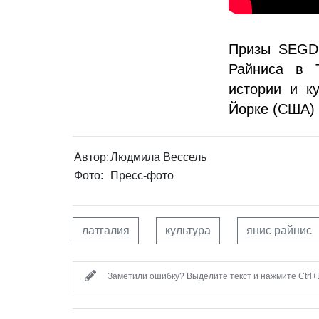
Призы SEGD 
Райниса в 
истории и к
Йорке (США) 
Автор:
Людмила Вессель
Фото:
Пресс-фото
латгалия
культура
янис райнис
Заметили ошибку? Выделите текст и нажмите Ctrl+E