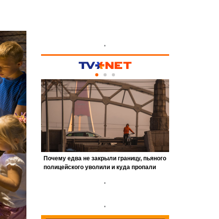
'
'
'