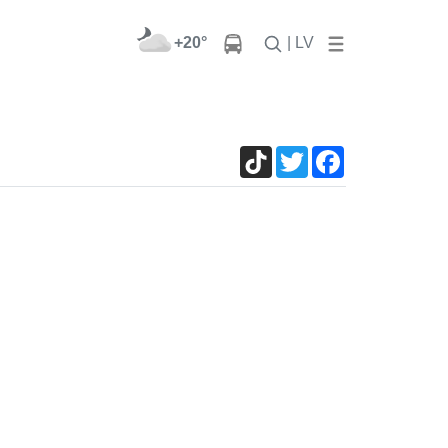
+20°
| LV
TikTok
Twitter
Facebook