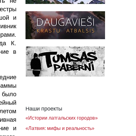
ть не
естры
шой и
ивник
рами.
да К.
ние в
ледние
раммы
 было
ейный
Наши проекты
летом
«Истории латгальских городов»
ивная
ние и
«Латвия: мифы и реальность»