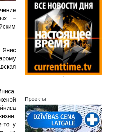
чение
ных –
йским
 Янис
тарому
вская
'
йниса,
Проекты
женой
йниса
изни.
-то у