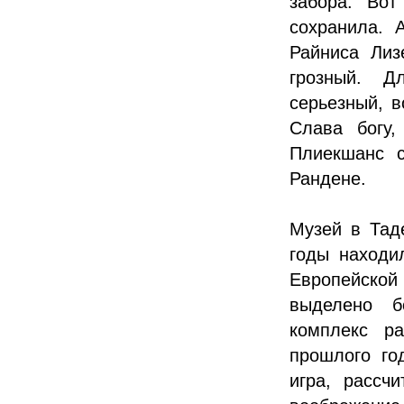
забора. Вот
сохранила. 
Райниса Лиз
грозный. Д
серьезный, 
Слава богу,
Плиекшанс с
Рандене.
Музей в Тад
годы находи
Европейско
выделено б
комплекс р
прошлого го
игра, рассч