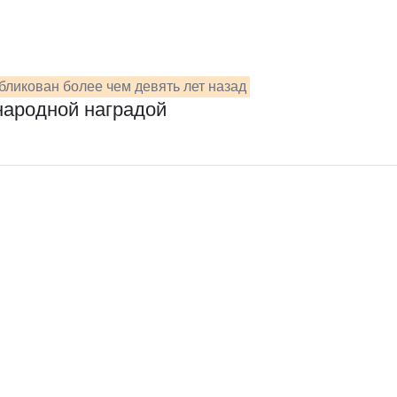
бликован более чем девять лет назад
народной наградой