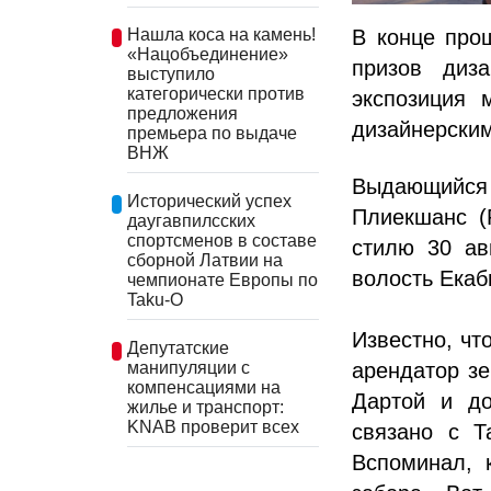
Нашла коса на камень!
В конце про
«Нацобъединение»
призов диз
выступило
категорически против
экспозиция 
предложения
дизайнерски
премьера по выдаче
ВНЖ
Выдающийся
Исторический успех
Плиекшанс (
даугавпилсских
спортсменов в составе
стилю 30 ав
сборной Латвии на
волость Екаб
чемпионате Европы по
Taku-O
Известно, чт
Депутатские
манипуляции с
арендатор з
компенсациями на
Дартой и до
жилье и транспорт:
KNAB проверит всех
связано с Т
Вспоминал, 