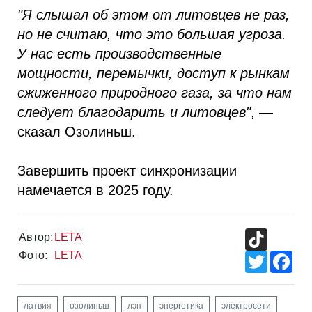
"Я слышал об этом от литовцев не раз,
но не считаю, что это большая угроза.
У нас есть производственные
мощности, перемычки, доступ к рынкам
сжиженного природного газа, за что нам
следует благодарить и литовцев"
, —
сказал Озолиньш.
Завершить проект синхронизации
намечается в 2025 году.
TikTok
Автор:
LETA
Фото:
LETA
Twitter
Fac
латвия
озолиньш
лэп
энергетика
электросети