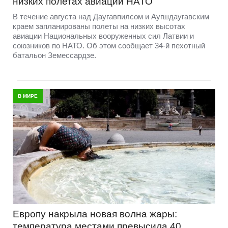
низких полетах авиации НАТО
В течение августа над Даугавпилсом и Аугшдаугавским
краем запланированы полеты на низких высотах
авиации Национальных вооруженных сил Латвии и
союзников по НАТО. Об этом сообщает 34-й пехотный
батальон Земессардзе.
В МИРЕ
Европу накрыла новая волна жары:
температура местами превысила 40