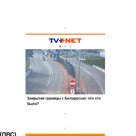
'
'
'
(ПВС)