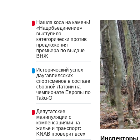
Нашла коса на камень!
«Нацобъединение»
выступило
категорически против
предложения
премьера по выдаче
ВНЖ
Исторический успех
даугавпилсских
спортсменов в составе
сборной Латвии на
чемпионате Европы по
Taku-O
Депутатские
манипуляции с
компенсациями на
жилье и транспорт:
KNAB проверит всех
Инспекторы