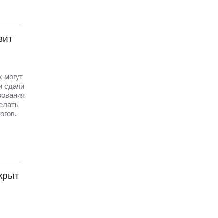
вит
х могут
и сдачи
зования
елать
огов.
крыт