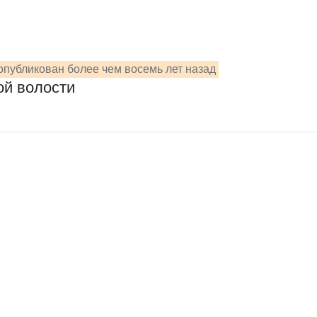
опубликован более чем восемь лет назад
ой волости