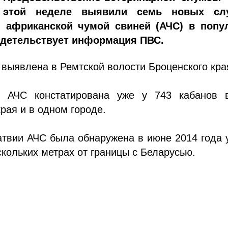
 этой неделе выявили семь новых сл
я африканской чумой свиней (АЧС) в попу
идетельствует информация ПВС.
выявлена в Ремтской волости Броценского кра
у АЧС констатирована уже у 743 кабанов 
края и в одном городе.
твии АЧС была обнаружена в июне 2014 года 
скольких метрах от границы с Беларусью.