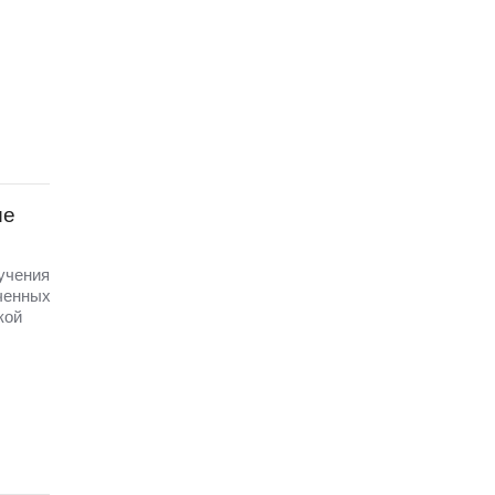
ые
 учения
ченных
кой