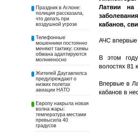
Латвии на
Праздник в Аглоне:
полиция рассказала,
заболевани
что делать при
кабанов, св
воздушной угрозе
Телефонные
АЧС впервые 
мошенники постоянно
меняют тактику: схемы
обмана адаптируются
В этом год
молниеносно
волостях 81 
Жителей Даугавпилса
предупреждают о
Впервые в Ла
низких полетах
авиации НАТО
кабанов в не
Европу накрыла новая
волна жары:
температура местами
превысила 40
градусов