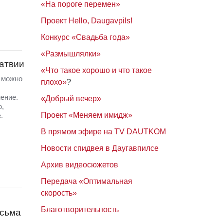
«На пороге перемен»
Проект Hello, Daugavpils!
Конкурс «Свадьба года»
«Размышлялки»
Латвии
«Что такое хорошо и что такое
а можно
плохо»
?
ение.
«Добрый вечер»
ю,
Проект «Меняем имидж»
.
В прямом эфире на TV DAUTKOM
Новости спидвея в Даугавпилсе
Архив видеосюжетов
Передача «Оптимальная
скорость»
Благотворительность
исьма