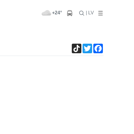
+24°
| LV
TikTok
Twitter
Facebook