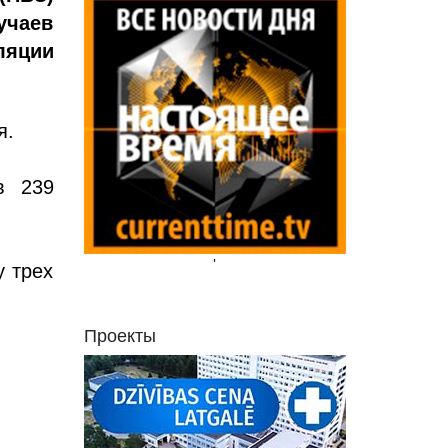
учаев
ляции
я.
в 239
'
у трех
Проекты