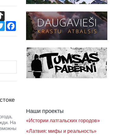
TikTok
Twitter
Facebook
стоке
Наши проекты
огода,
«Истории латгальских городов»
жди. На
озможны
«Латвия: мифы и реальность»