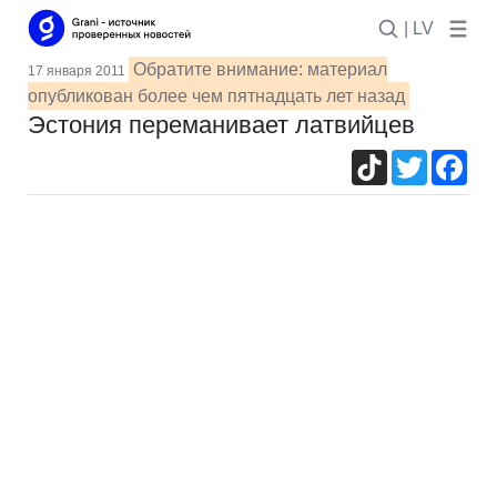
| LV
Обратите внимание: материал
17 января 2011
опубликован более чем пятнадцать лет назад
Эстония переманивает латвийцев
TikTok
Twitter
Fac