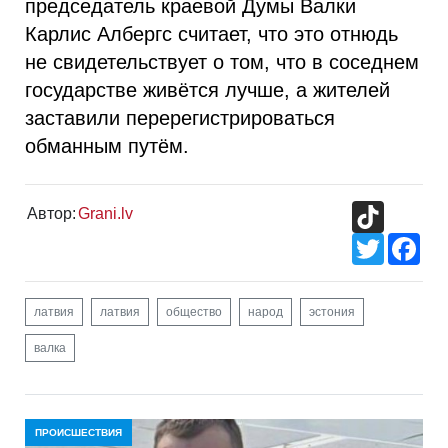
председатель краевой Думы Валки
Карлис Албергс считает, что это отнюдь
не свидетельствует о том, что в соседнем
государстве живётся лучше, а жителей
заставили перерегистрироваться
обманным путём.
TikTok
Автор:
Grani.lv
Twitter
Fac
латвия
латвия
общество
народ
эстония
валка
ПРОИСШЕСТВИЯ