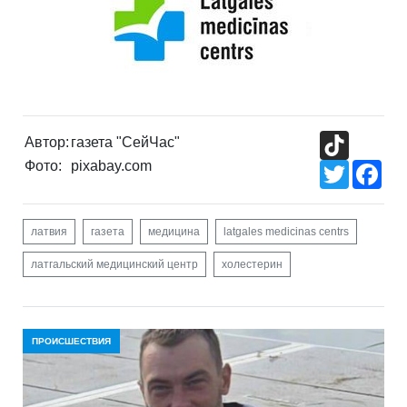
TikTok
Автор:
газета "СейЧас"
Фото:
pixabay.com
Twitter
Fac
латвия
газета
медицина
latgales medicinas centrs
латгальский медицинский центр
холестерин
ПРОИСШЕСТВИЯ