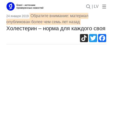
| LV
Обратите внимание: материал
24 января 2019
опубликован более чем семь лет назад
Холестерин – норма для каждого своя
TikTok
Twitter
Fac