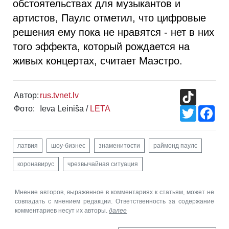
обстоятельствах для музыкантов и
артистов, Паулс отметил, что цифровые
решения ему пока не нравятся - нет в них
того эффекта, который рождается на
живых концертах, считает Маэстро.
TikTok
Автор:
rus.tvnet.lv
Фото:
Ieva Leiniša /
LETA
Twitter
Fac
латвия
шоу-бизнес
знаменитости
раймонд паулс
коронавирус
чрезвычайная ситуация
Мнение авторов, выраженное в комментариях к статьям, может не
совпадать с мнением редакции. Ответственность за содержание
комментариев несут их авторы.
далее