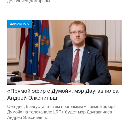
дел Яниса Домбравы.
ДАУГАВПИЛС
«Прямой эфир с Думой»: мэр Даугавпилса
Андрей Элксниньш
Сегодня, 6 августа, гостем программы «Прямой эфир с
Думой» на телеканале LRT+ будет мэр Даугавпилса
Андрей Элксниньш.