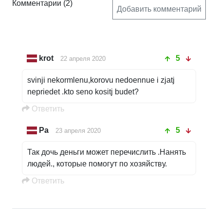
Комментарии
(2)
Добавить комментарий
krot
5
22 апреля 2020
svinji nekormlenu,korovu nedoennue i zjatj
nepriedet .kto seno kositj budet?
Oтветить
Ра
5
23 апреля 2020
Так дочь деньги может перечислить .Нанять
людей., которые помогут по хозяйству.
Oтветить