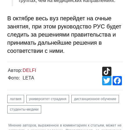
группах, чем на медицинских направлениях.
В октябре весь вуз перейдет на очные
занятия, при этом руководство РУС будет
следить за решениями правительства и
принимать дальнейшие решения в
соответствии с ними.
TikTok
Автор:
DELFI
Фото:
LETA
Twitter
Fac
латвия
университет страдиня
дистанционное обучение
студенты-медики
Мнение авторов, выраженное в комментариях к статьям, может не