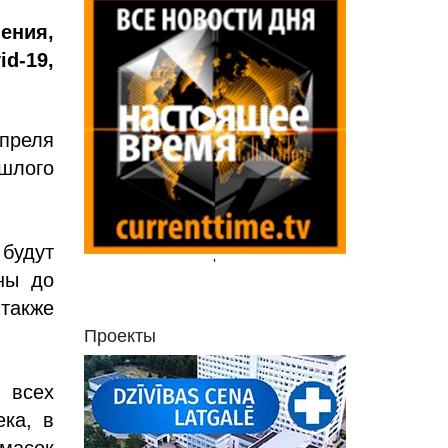
ения,
d-19,
преля
ошлого
будут
'
ны до
 также
Проекты
 всех
ека, в
 масок