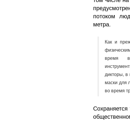
предусмотре
потоком люд
метра.
Как и пре
физически
время вы
инструмент
дикторы, в
маски для 
во время т
Сохраняется 
общественном