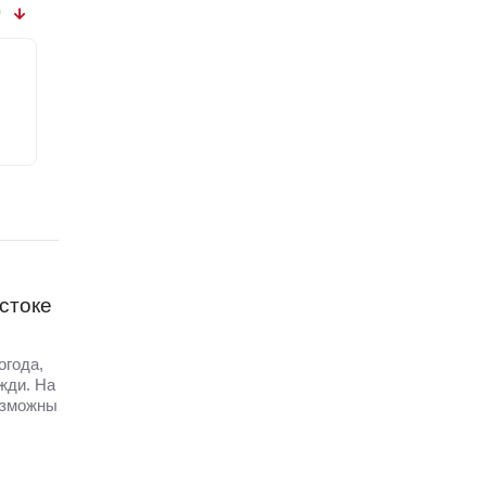
0
стоке
огода,
жди. На
озможны