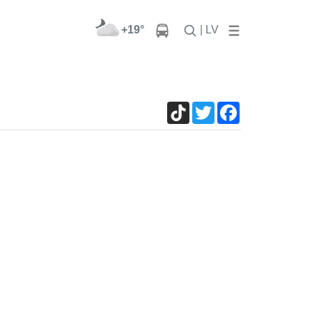
+19°
| LV
TikTok
Twitter
Facebook