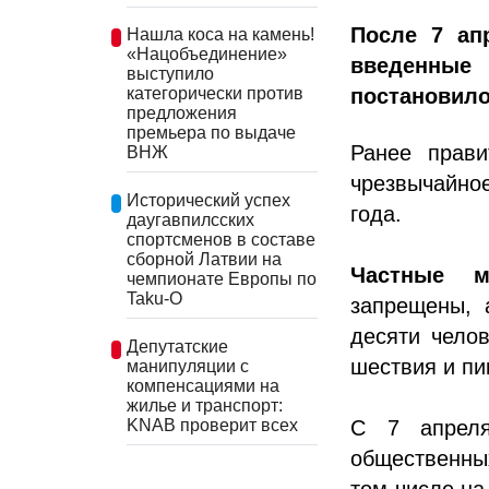
После 7 ап
Нашла коса на камень!
«Нацобъединение»
введенные 
выступило
постановило
категорически против
предложения
премьера по выдаче
Ранее прави
ВНЖ
чрезвычайное
Исторический успех
года.
даугавпилсских
спортсменов в составе
сборной Латвии на
Частные м
чемпионате Европы по
Taku-O
запрещены, 
десяти чело
Депутатские
шествия и пи
манипуляции с
компенсациями на
жилье и транспорт:
KNAB проверит всех
С 7 апреля
общественны
том числе на