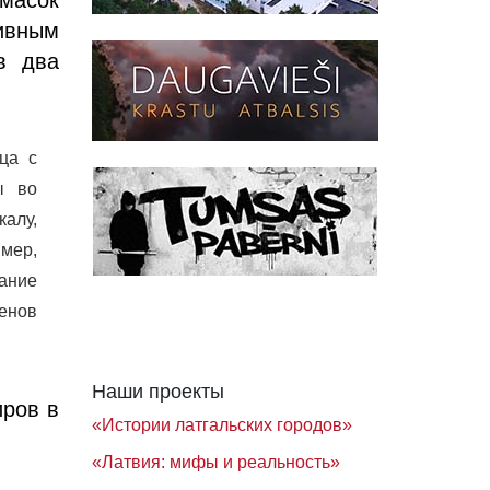
ивным
в два
ца с
ы во
алу,
имер,
вание
менов
Наши проекты
иров в
«Истории латгальских городов»
«Латвия: мифы и реальность»