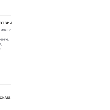
Латвии
а можно
ение.
ю,
.
исьма