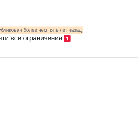
бликован более чем пять лет назад
чти все ограничения
1