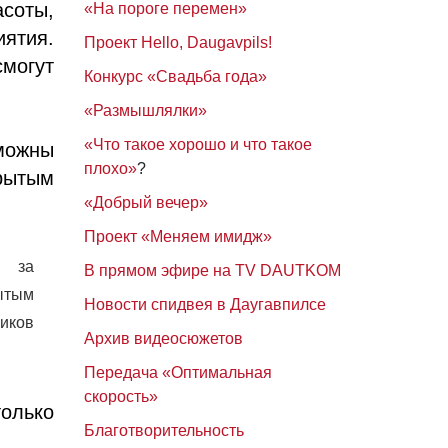
соты,
«На пороге перемен»
ятия.
Проект Hello, Daugavpils!
могут
Конкурс «Свадьба года»
«Размышлялки»
«Что такое хорошо и что такое
зможны
плохо»
?
рытым
«Добрый вечер»
Проект «Меняем имидж»
, за
В прямом эфире на TV DAUTKOM
ытым
Новости спидвея в Даугавпилсе
иков
Архив видеосюжетов
Передача «Оптимальная
скорость»
олько
Благотворительность