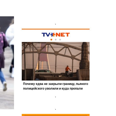
'
'
'