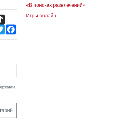
«В поисках развлечений»
Игры онлайн
TikTok
Twitter
Facebook
держание
тарий