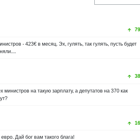
7
нистров - 423€ в месяц. Эх, гулять, так гулять, пусть будет
яли....
3
х министров на такую зарплату, а депутатов на 370 как
вут?
1
евро. Дай бог вам такого блага!