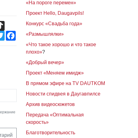
«На пороге перемен»
Проект Hello, Daugavpils!
TikTok
Конкурс «Свадьба года»
Twitter
Facebook
«Размышлялки»
«Что такое хорошо и что такое
плохо»
?
«Добрый вечер»
Проект «Меняем имидж»
В прямом эфире на TV DAUTKOM
Новости спидвея в Даугавпилсе
Архив видеосюжетов
держание
Передача «Оптимальная
скорость»
Благотворительность
тарий