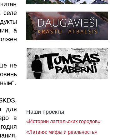
считан
а селе
дукты
ии, а
олжен
ше не
овень
ьным".
 SKDS,
м для
Наши проекты
вро в
«Истории латгальских городов»
годня
«Латвия: мифы и реальность»
ания,