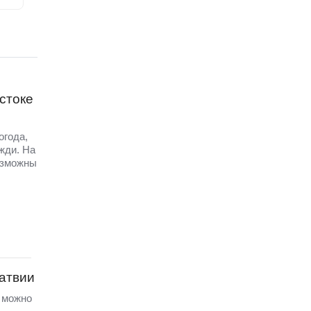
стоке
огода,
жди. На
озможны
Латвии
а можно