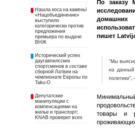
По заказу 
Нашла коса на камень!
исследова
«Нацобъединение»
домашних 
выступило
категорически против
использова
предложения
пишет Latvija
премьера по выдаче
ВНЖ
Исторический успех
даугавпилсских
"Мы выясни
спортсменов в составе
на данный
сборной Латвии на
чемпионате Европы по
политики",
Taku-O
Депутатские
Минимальный
манипуляции с
продовольст
компенсациями на
жилье и транспорт:
товары и р
KNAB проверит всех
проживающих 