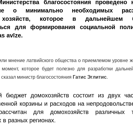
Министерства благосостояния проведено 
ние о минимально необходимых расх
хозяйств, которое в дальнейшем б
ться для формирования социальной поли
s avīze.
ли мнение латвийского общества о приемлемом уровне ж
 момент, которое будет полезно для разработки дальне
 - сказал министр благосостояния
Гатис Эглитис
.
 бюджет домохозяйств состоит из двух час
венной корзины и расходов на непродовольст
ассчитан для домохозяйств различных т
в разных регионах.