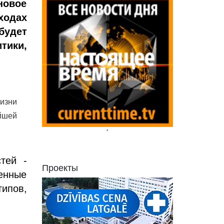
новое
одах
удет
тики,
изни
йшей
'
тей -
Проекты
венные
ипов,