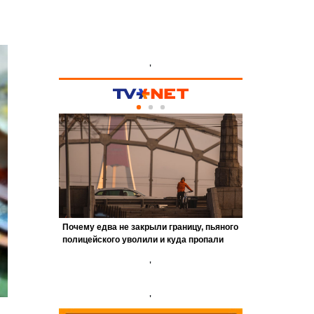
'
'
'