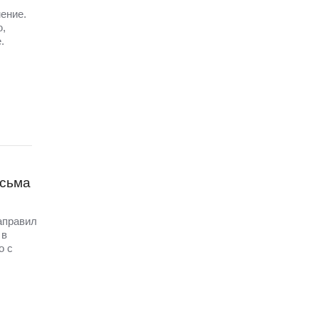
ение.
ю,
.
исьма
аправил
 в
о с