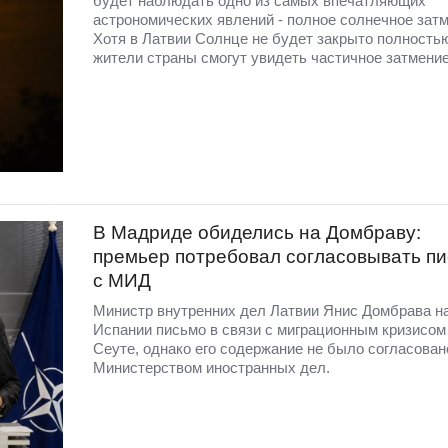
будет наблюдать одно из самых впечатляющих
астрономических явлений - полное солнечное затм
Хотя в Латвии Солнце не будет закрыто полность
жители страны смогут увидеть частичное затмение
В Мадриде обиделись на Домбраву:
премьер потребовал согласовывать п
с МИД
Министр внутренних дел Латвии Янис Домбрава н
Испании письмо в связи с миграционным кризисом
Сеуте, однако его содержание не было согласован
Министерством иностранных дел.