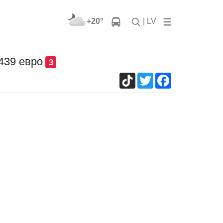
+20°
| LV
439 евро
3
TikTok
Twitter
Facebook