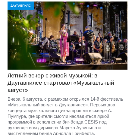
ДАУГАВПИЛС
Летний вечер с живой музыкой: в
Даугавпилсе стартовал «Музыкальный
август»
Вчера, 6 августа, с размахом открылся 14-й фестиваль
«Музыкальный август в Даугавпилсе». Первых два
концерта музыкального цикла прошли в сквере А.
Пумпура, где зрители смогли насладиться яркой
программой в исполнении биг-бенда CĒSIS под
руководством дирижера Марека Аузиньша и
выступлением бенда Арнолда Гринберта.