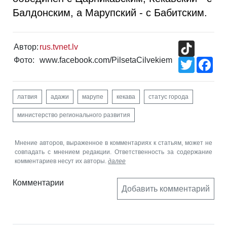
Балдонским, а Марупский - с Бабитским.
TikTok
Автор:
rus.tvnet.lv
Фото:
www.facebook.com/PilsetaCilvekiem
Twitter
Fac
латвия
адажи
марупе
кекава
статус города
министерство регионального развития
Мнение авторов, выраженное в комментариях к статьям, может не
совпадать с мнением редакции. Ответственность за содержание
комментариев несут их авторы.
далее
Комментарии
Добавить комментарий