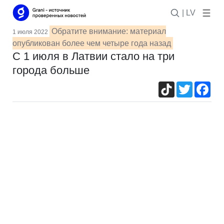
| LV
Обратите внимание: материал
1 июля 2022
опубликован более чем четыре года назад
С 1 июля в Латвии стало на три
города больше
TikTok
Twitter
Fac