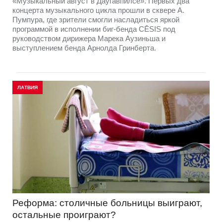
«Музыкальный август в Даугавпилсе». Первых два
концерта музыкального цикла прошли в сквере А.
Пумпура, где зрители смогли насладиться яркой
программой в исполнении биг-бенда CĒSIS под
руководством дирижера Марека Аузиньша и
выступлением бенда Арнолда Гринберта.
ЛАТВИЯ
Реформа: столичные больницы выиграют,
остальные проиграют?