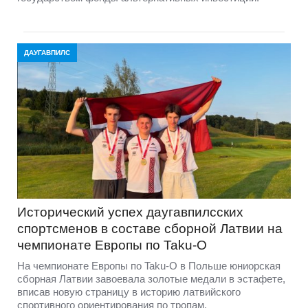
ДАУГАВПИЛС
Исторический успех даугавпилсских
спортсменов в составе сборной Латвии на
чемпионате Европы по Taku-O
На чемпионате Европы по Taku-O в Польше юниорская
сборная Латвии завоевала золотые медали в эстафете,
вписав новую страницу в историю латвийского
спортивного ориентирования по тропам.