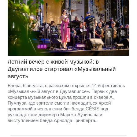
Летний вечер с живой музыкой: в
Даугавпилсе стартовал «Музыкальный
август»
Вчера, 6 августа, с размахом открылся 14-й фестиваль
«Музыкальный август в Даугавпилсе». Первых два
концерта музыкального цикла прошли в сквере А.
Пумпура, где зрители смогли насладиться яркой
программой в исполнении биг-бенда CĒSIS под
руководством дирижера Марека Аузиньша и
выступлением бенда Арнолда Гринберта.