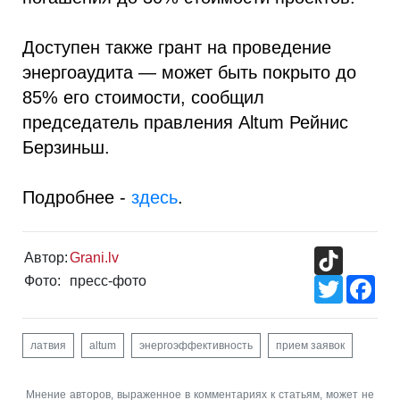
Доступен также грант на проведение
энергоаудита — может быть покрыто до
85% его стоимости, сообщил
председатель правления Altum Рейнис
Берзиньш.
Подробнее -
здесь
.
TikTok
Автор:
Grani.lv
Фото:
пресс-фото
Twitter
Fac
латвия
altum
энергоэффективность
прием заявок
Мнение авторов, выраженное в комментариях к статьям, может не