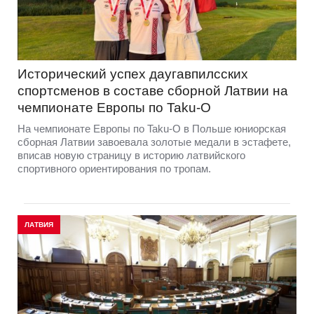
Исторический успех даугавпилсских
спортсменов в составе сборной Латвии на
чемпионате Европы по Taku-O
На чемпионате Европы по Taku-O в Польше юниорская
сборная Латвии завоевала золотые медали в эстафете,
вписав новую страницу в историю латвийского
спортивного ориентирования по тропам.
ЛАТВИЯ