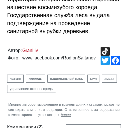
нашествие восьмизубого короеда.
Государственная служба леса выдала
подтверждение на проведение
санитарной вырубки деревьев.
TikTok
Автор:
Grani.lv
Фото:
www.facebook.com/RodionSaltanov
Twitter
Fac
латвия
короеды
национальный парк
гауя
амата
управление охраны среды
Мнение авторов, выраженное в комментариях к статьям, может не
совпадать с мнением редакции. Ответственность за содержание
комментариев несут их авторы.
далее
Комментарии
(2)