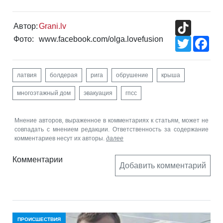
TikTok
Автор:
Grani.lv
Фото:
www.facebook.com/olga.lovefusion
Twitter
Fac
латвия
болдерая
рига
обрушение
крыша
многоэтажный дом
эвакуация
гпсс
Мнение авторов, выраженное в комментариях к статьям, может не
совпадать с мнением редакции. Ответственность за содержание
комментариев несут их авторы.
далее
Комментарии
Добавить комментарий
ПРОИСШЕСТВИЯ