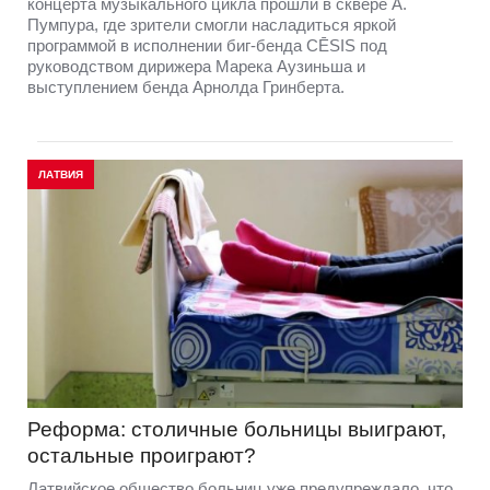
концерта музыкального цикла прошли в сквере А.
Пумпура, где зрители смогли насладиться яркой
программой в исполнении биг-бенда CĒSIS под
руководством дирижера Марека Аузиньша и
выступлением бенда Арнолда Гринберта.
ЛАТВИЯ
Реформа: столичные больницы выиграют,
остальные проиграют?
Латвийское общество больниц уже предупреждало, что