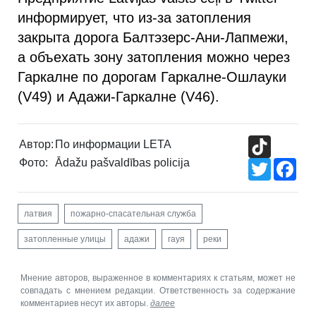
информирует, что из-за затопления
закрыта дорога Балтэзерс-Ани-Лапмежи,
а объехать зону затопления можно через
Гаркалне по дорогам Гаркалне-Ошлауки
(V49) и Адажи-Гаркалне (V46).
TikTok
Автор:
По информации LETA
Фото:
Ādažu pašvaldības policija
Twitter
Fac
латвия
пожарно-спасательная служба
затопленные улицы
адажи
гауя
реки
Мнение авторов, выраженное в комментариях к статьям, может не
совпадать с мнением редакции. Ответственность за содержание
комментариев несут их авторы.
далее