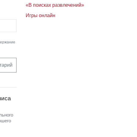
«В поисках развлечений»
Игры онлайн
держание
тарий
виса
льного
вшего