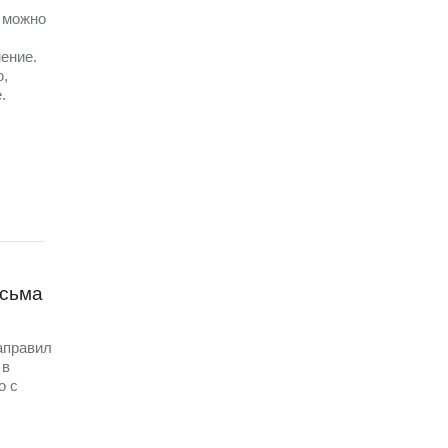
а можно
ение.
ю,
.
исьма
аправил
 в
о с