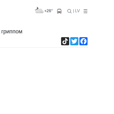
+26°
| LV
 гриппом
TikTok
Twitter
Facebook