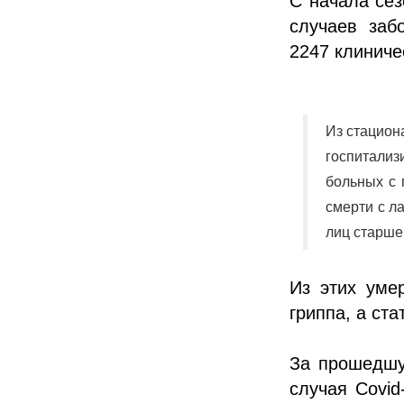
С начала сез
случаев заб
2247 клиниче
Из стацион
госпитали
больных с 
смерти с л
лиц старше
Из этих уме
гриппа, а ст
За прошедшу
случая Covid