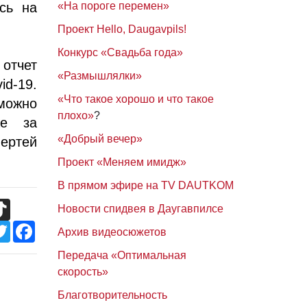
сь на
«На пороге перемен»
Проект Hello, Daugavpils!
Конкурс «Свадьба года»
 отчет
«Размышлялки»
d-19.
«Что такое хорошо и что такое
можно
плохо»
?
же за
«Добрый вечер»
ертей
Проект «Меняем имидж»
В прямом эфире на TV DAUTKOM
TikTok
Новости спидвея в Даугавпилсе
Twitter
Facebook
Архив видеосюжетов
Передача «Оптимальная
скорость»
Благотворительность