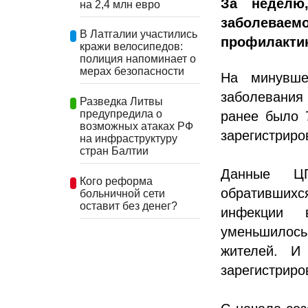
За неделю
на 2,4 млн евро
заболеваем
В Латгалии участились
профилактик
кражи велосипедов:
полиция напоминает о
мерах безопасности
На минувше
заболевания
Разведка Литвы
предупредила о
ранее было 
возможных атаках РФ
зарегистриро
на инфраструктуру
стран Балтии
Данные ЦП
Кого реформа
обратившихс
больничной сети
оставит без денег?
инфекции 
уменьшилось
жителей. И
зарегистриро