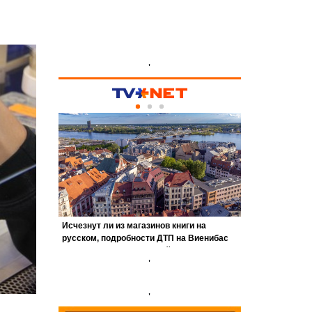
'
'
'