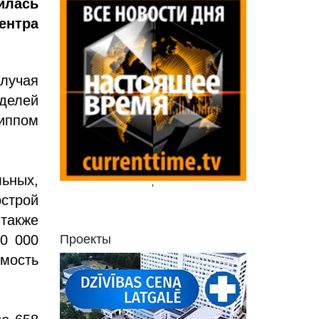
илась
ентра
лучая
еделей
иппом
ьных,
'
строй
также
00 000
Проекты
мость