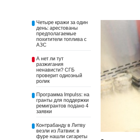
Четыре кражи за один
день: арестованы
предполагаемые
похитители топлива с
АЗС
А нет ли тут
разжигания
ненависти? СГБ
проверит одиозный
ролик
Программа Impulss: на
гранты для поддержки
ремигрантов подано 4
заявки
Контрабанду в Литву
везли из Латвии: в
фуре нашли сигареты