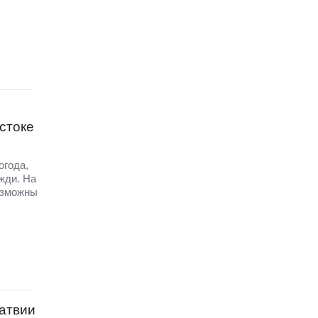
стоке
огода,
жди. На
озможны
Латвии