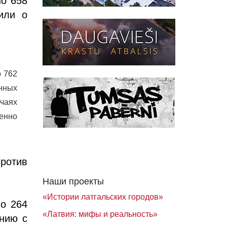
но 658
или о
о 762
нных
чаях
енно
ротив
Наши проекты
«Истории латгальских городов»
о 264
«Латвия: мифы и реальность»
ению с