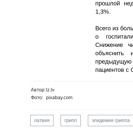
прошлой нед
1,3%.
Всего из бол
о госпитал
Снижение ч
объяснить 
предыдущую
пациентов с C
Автор:
lz.lv
Фото:
pixabay.com
латвия
грипп
эпидемия гриппа