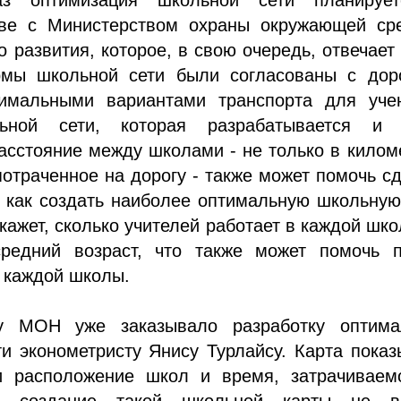
тве с Министерством охраны окружающей ср
о развития, которое, в свою очередь, отвечает 
мы школьной сети были согласованы с дор
имальными вариантами транспорта для учен
ьной сети, которая разрабатывается и 
асстояние между школами - не только в килом
потраченное на дорогу - также может помочь с
 как создать наиболее оптимальную школьную
кажет, сколько учителей работает в каждой шко
средний возраст, что также может помочь п
 каждой школы.
у МОН уже заказывало разработку оптима
и эконометристу Янису Турлайсу. Карта пока
и расположение школ и время, затрачиваем
о создание такой школьной карты не в