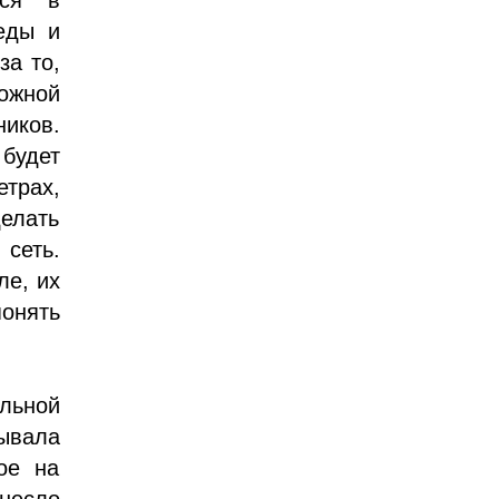
еды и
за то,
ожной
иков.
будет
етрах,
делать
 сеть.
ле, их
онять
льной
зывала
ое на
несло