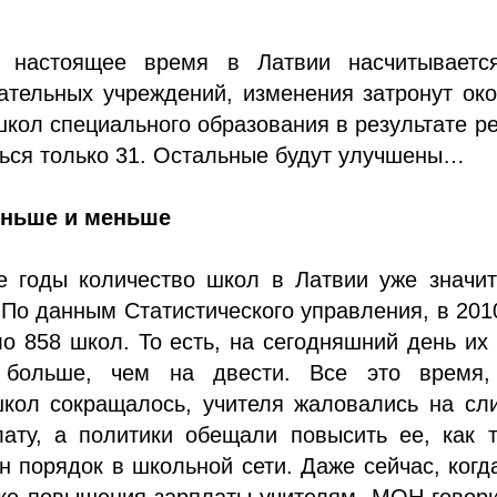
в настоящее время в Латвии насчитываетс
ательных учреждений, изменения затронут ок
школ специального образования в результате 
ься только 31. Остальные будут улучшены…
еньше и меньше
е годы количество школ в Латвии уже значит
 По данным Статистического управления, в 201
о 858 школ. То есть, на сегодняшний день их
ь больше, чем на двести. Все это время,
школ сокращалось, учителя жаловались на сл
лату, а политики обещали повысить ее, как 
н порядок в школьной сети. Даже сейчас, когд
ке повышения зарплаты учителям, МОН говори