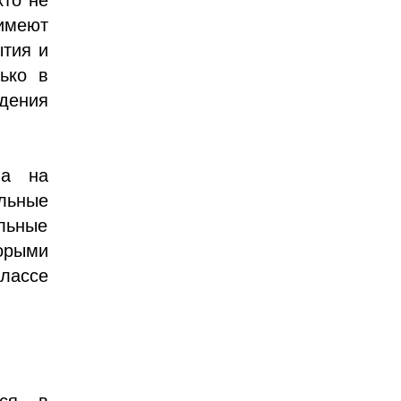
имеют
ытия и
лько в
едения
на на
ольные
альные
орыми
классе
тся в