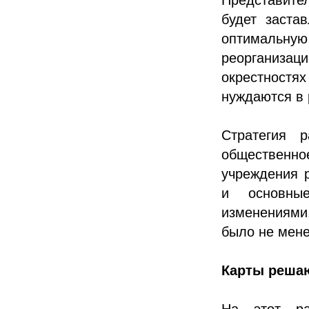
будет заста
оптимальную 
реорганизац
окрестностя
нуждаются в
Стратегия 
общественно
учреждения 
и основны
изменениями.
было не мене
Карты решаю
На этот ра