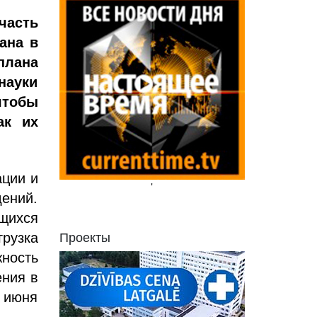
часть
ана в
плана
науки
чтобы
ак их
ации и
'
ений.
щихся
рузка
Проекты
ность
ения в
0 июня