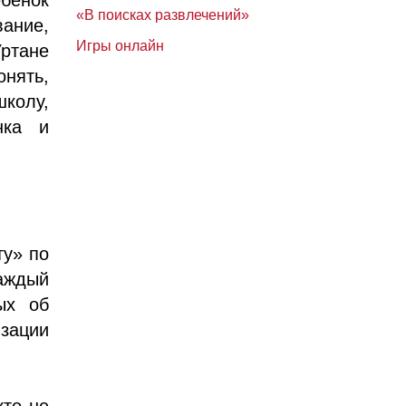
«В поисках развлечений»
ание,
Игры онлайн
ртане
онять,
школу,
нка и
ту» по
аждый
ых об
изации
кто не