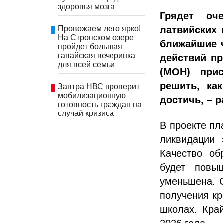
здоровья мозга
Грядет оч
латвийских 
Провожаем лето ярко!
На Стропском озере
ближайшие ч
пройдет большая
гавайская вечеринка
действий пр
для всей семьи
(МОН) при
решить, ка
Завтра НВС проверит
мобилизационную
достичь, – р
готовность граждан на
случай кризиса
В проекте пл
ликвидации 
Качество об
будет повыш
уменьшена. 
получения кр
школах. Край
2026 года.