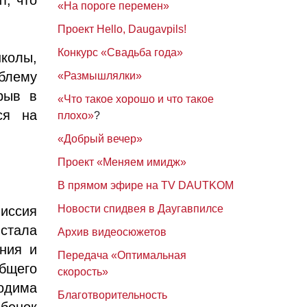
«На пороге перемен»
Проект Hello, Daugavpils!
Конкурс «Свадьба года»
колы,
блему
«Размышлялки»
рыв в
«Что такое хорошо и что такое
ся на
плохо»
?
«Добрый вечер»
Проект «Меняем имидж»
В прямом эфире на TV DAUTKOM
Новости спидвея в Даугавпилсе
иссия
стала
Архив видеосюжетов
ния и
Передача «Оптимальная
бщего
скорость»
ходима
Благотворительность
бенок