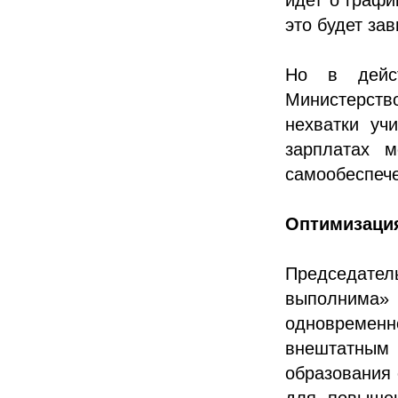
это будет за
Но в дейст
Министерств
нехватки уч
зарплатах 
самообеспече
Оптимизация
Председател
выполнима» 
одновременн
внештатны
образования 
для повышен