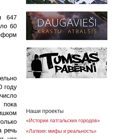
я 647
оло 60
реформ
ельно
0 году
 число
 пока
Наши проекты
ишком
«Истории латгальских городов»
только
а речь
«Латвия: мифы и реальность»
т, что