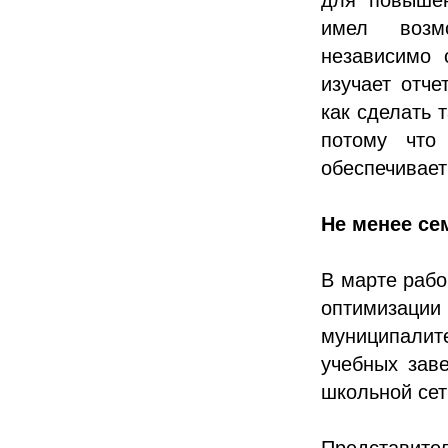
имел возмо
независимо 
изучает отче
как сделать 
потому что
обеспечивает 
Не менее се
В марте рабо
оптимизац
муниципалит
учебных зав
школьной сет
Представител