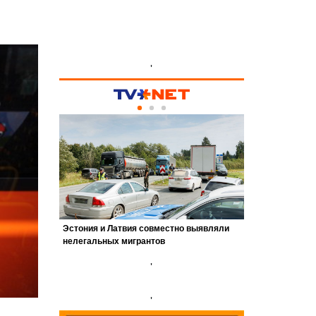
'
'
'