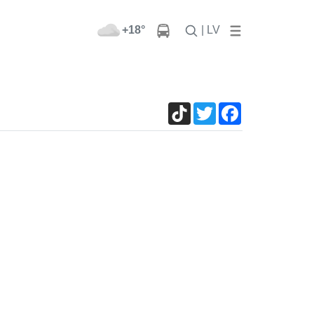
+18°
| LV
TikTok
Twitter
Facebook