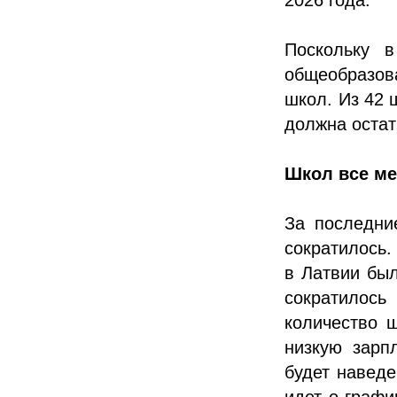
Поскольку 
общеобразов
школ. Из 42 
должна остат
Школ все м
За последни
сократилось.
в Латвии был
сократилос
количество 
низкую зарп
будет наведе
идет о графи