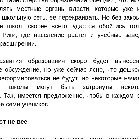
влять местные органы власти, которые уже 
школьную сеть, ее перекраивать. Но без закр
ии школ, скорее всего, удастся обойтись то
х Риги, где население растет и учебные зав
 расширении.
развития образования скоро будет вынесе
е обсуждение, но уже сейчас ясно, что дошк
реформироваться не будут, но некоторые нач
е школы могут быть затронуты некот
 Так, имеется предложение, чтобы в каждом 
е семи учеников.
т не все
з оптимизация школьной сети планируе