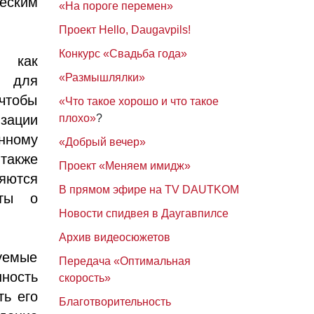
ческим
«На пороге перемен»
Проект Hello, Daugavpils!
Конкурс «Свадьба года»
, как
«Размышлялки»
а для
чтобы
«Что такое хорошо и что такое
изации
плохо»
?
нному
«Добрый вечер»
 также
Проект «Меняем имидж»
ляются
В прямом эфире на TV DAUTKOM
нты о
Новости спидвея в Даугавпилсе
Архив видеосюжетов
уемые
Передача «Оптимальная
нность
скорость»
ть его
Благотворительность