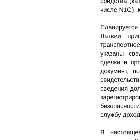
средства (ка
числе N1G), 
Планируется
Латвии при
транспортное
указаны све
сделки и пр
документ, п
свидетельс
сведения до
зарегистр
безопасност
службу доход
В настояще