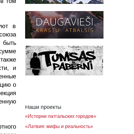
 в том
уют в
союза
ы быть
сумме
также
ти, и
енные
цию о
екция
енную
Наши проекты
«Истории латгальских городов»
тного
«Латвия: мифы и реальность»