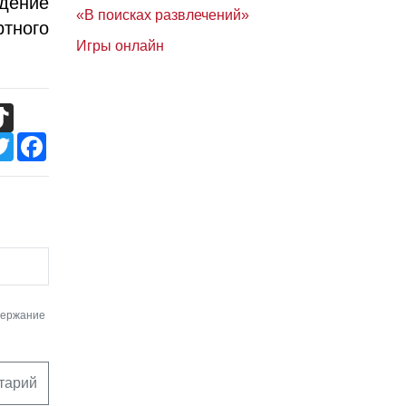
дение
«В поисках развлечений»
тного
Игры онлайн
TikTok
Twitter
Facebook
держание
тарий