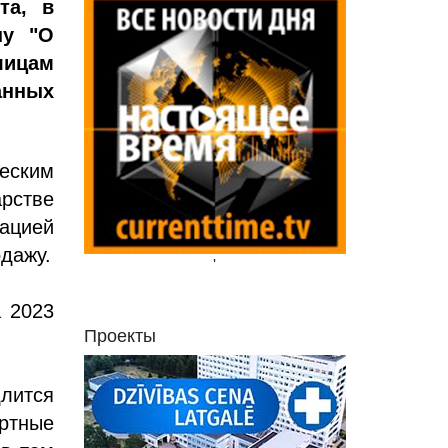
та, в
ну "О
лицам
анных
еским
рстве
рацией
одажу.
'
а 2023
Проекты
длится
ортные