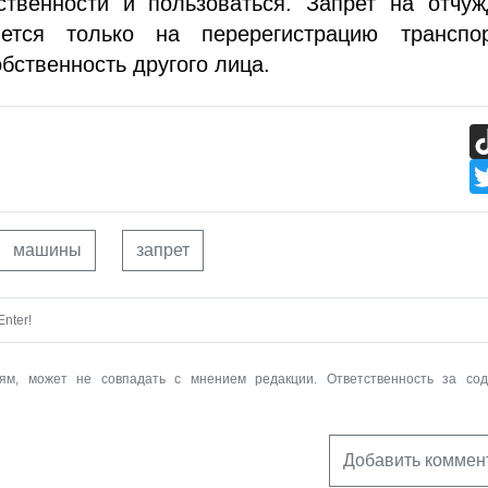
ственности и пользоваться. Запрет на отчуж
яется только на перерегистрацию транспор
обственность другого лица.
машины
запрет
nter!
ям, может не совпадать с мнением редакции. Ответственность за со
Добавить коммен