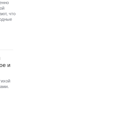
енно
ой
ют, что
бодные
и
ое и
тихой
ами.