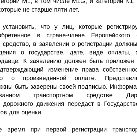
тегории M1, в том числе M1G, и категории N1,
которые не старше пяти лет.
 установить, что у лиц, которые регистрир
обретенное в стране-члене Европейского 
 средство, в заявлении о регистрации должн
дения о государстве, дате, виде оплаты, 
одавце. К заявлению должен быть приложен 
одтверждающий изменение права собственнос
тво о произведенной оплате. Представл
лжны быть заверены своей подписью. Информа
ированном транспортном средстве Дир
и дорожного движения передаст в Государств
ов для оценки.
е время при первой регистрации транспор