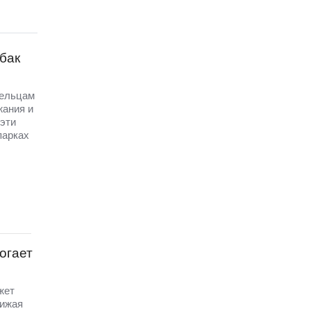
бак
дельцам
жания и
эти
парках
огает
жет
нижая