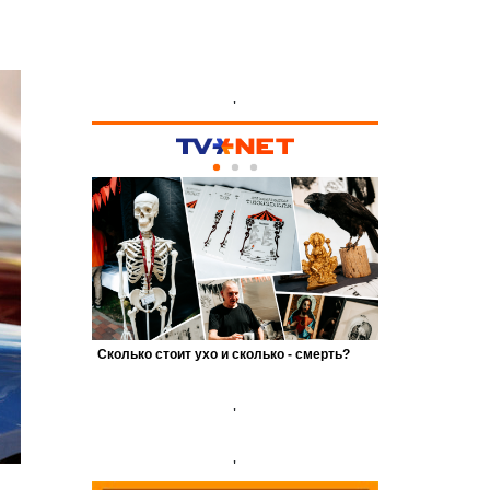
'
'
'