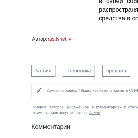
в своей соб
распростран
средства в с
Автор:
rus.tvnet.lv
латвия
экономика
продажа
Заметили ошибку? Выделите текст и нажмите Ctrl+E
Мнение авторов, выраженное в комментариях к стать
комментариев несут их авторы.
далее
Комментарии