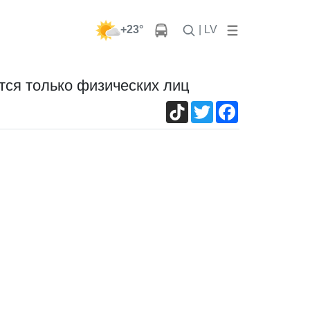
+23°
| LV
тся только физических лиц
TikTok
Twitter
Facebook