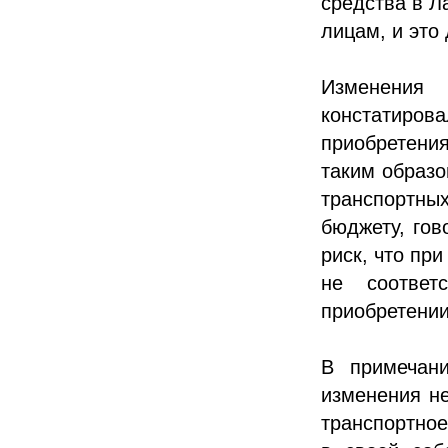
средства в Л
лицам, и это
Изменения 
констатиро
приобретени
таким образо
транспортны
бюджету, гов
риск, что пр
не соответ
приобретении
В примечани
изменения не
транспортное