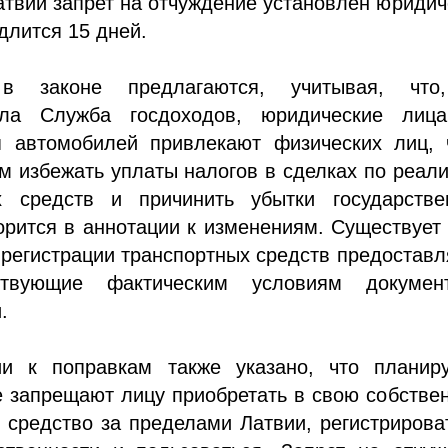
атвии запрет на отчуждение установлен юриди
 длится 15 дней.
в законе предлагаются, учитывая, что
вала Служба госдоходов, юридические лиц
я автомобилей привлекают физических лиц, 
м избежать уплаты налогов в сделках по реал
х средств и причинить убытки государстве
орится в аннотации к изменениям. Существует
и регистрации транспортных средств предостав
ствующие фактическим условиям докуме
.
и к поправкам также указано, что планир
 запрещают лицу приобретать в свою собстве
 средство за пределами Латвии, регистрирова