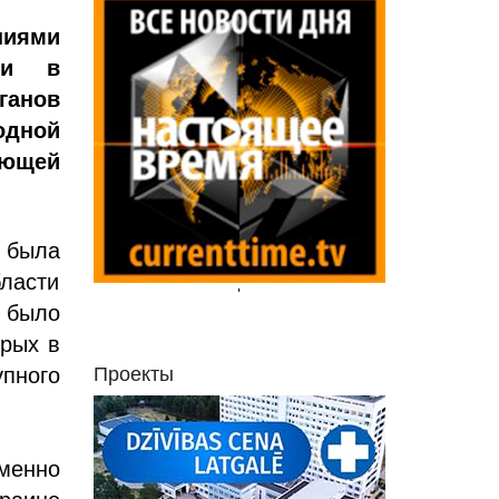
ниями
ии в
ганов
одной
ющей
 была
бласти
'
 было
орых в
упного
Проекты
менно