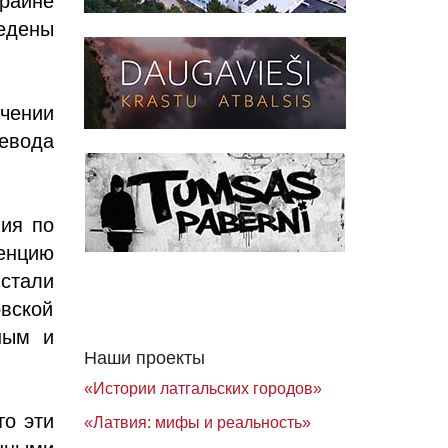
краине
едены
учении
евода
ния по
енцию
стали
овской
ным и
Наши проекты
«Истории латгальских городов»
то эти
«Латвия: мифы и реальность»