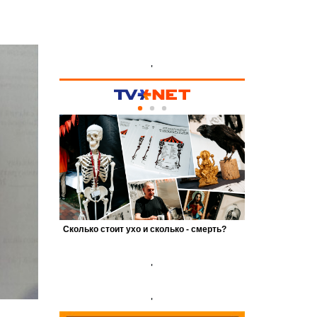
'
'
'