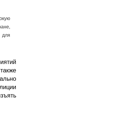
окую
ане,
 для
иятий
также
ально
лиции
изъять