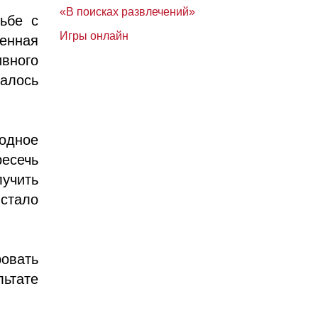
«В поисках развлечений»
ьбе с
Игры онлайн
енная
ивного
алось
дное
есечь
учить
стало
овать
ьтате