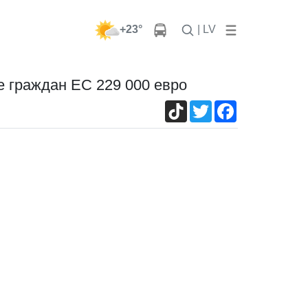
+23°
| LV
е граждан ЕС 229 000 евро
TikTok
Twitter
Facebook