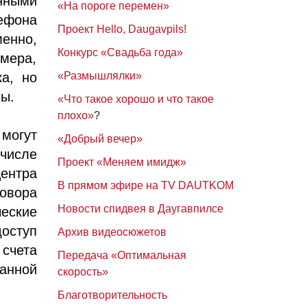
нными
«На пороге перемен»
ефона
Проект Hello, Daugavpils!
менно,
Конкурс «Свадьба года»
мера,
ка, но
«Размышлялки»
ны.
«Что такое хорошо и что такое
плохо»
?
могут
«Добрый вечер»
числе
Проект «Меняем имидж»
ентра
В прямом эфире на TV DAUTKOM
говора
Новости спидвея в Даугавпилсе
еские
доступ
Архив видеосюжетов
счета
Передача «Оптимальная
ванной
скорость»
Благотворительность