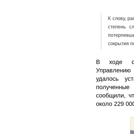
К слову, р
степень с
потерпевш
сокрытия п
В ходе сов
Управлению 
удалось ус
полученные
сообщили, ч
около 229 00