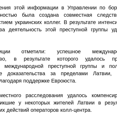
ения этой информации в Управлении по бор
пностью была создана совместная следств
стием украинских коллег. В результате интенс
тва деятельность этой преступной группы уд
ции отметили: успешное междунаро
ство, в результате которого удалось пр
ь международной преступной группы и пол
ые доказательства за пределами Латвии, 
лагодаря поддержке Евроюста.
естного расследования удалось компенсир
никшие у некоторых жителей Латвии в резул
х действий операторов колл-центра.