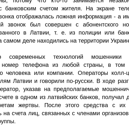
ны, потому что кто-то занимается незако
с банковским счетом жителя. На экране тел
вонка отображалась ложная информация - а и
й звонок был совершен с абонентского но
ванного в Латвии, т. е. из полиции или бан
 самом деле находились на территории Украи
 современных технологий мошенники 
 номер телефона из любой страны, в том 
о человека или компании. Операторы колл-ц
лям Латвии и говорили по-русски. В ходе раз
ератор, указав на предполагаемые мошеннич
счете в одном из латвийских банков, получал 
етам жертвы. После этого средства с их 
 на счета лиц, связанных с членами организо
руппы.