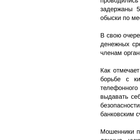
проводились 
задержаны 5
обыски по ме
В свою очере
денежных ср
членам орган
Как отмечает
борьбе с к
телефонного
выдавать себ
безопасност
банковским с
Мошенники п