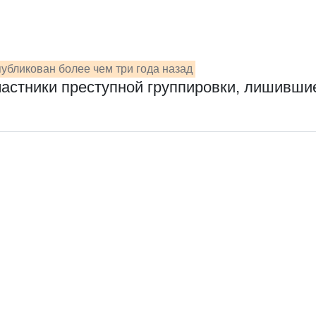
убликован более чем три года назад
частники преступной группировки, лишивши