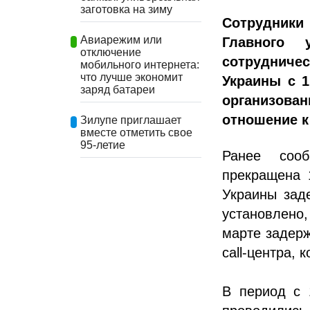
заготовка на зиму
Сотрудники
Авиарежим или
Главного 
отключение
сотрудничес
мобильного интернета:
что лучше экономит
Украины с 1
заряд батареи
организов
отношение 
Зилупе приглашает
вместе отметить свое
95-летие
Ранее сооб
прекращена 1
Украины зад
установлено,
марте задерж
call-центра,
В период с 