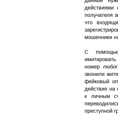
данные нуж
действиями 
получателя з
что входящи
зарегистриро
мошенники на
С помощью
имитировать
номер любог
звонили жите
фейковый оп
действия на 
к личным сч
переводились
преступной г