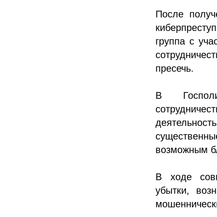
После получ
киберпресту
группа с уча
сотрудничес
пресечь.
В Госполи
сотрудниче
деятельност
существенн
возможным б
В ходе совм
убытки, воз
мошеннически