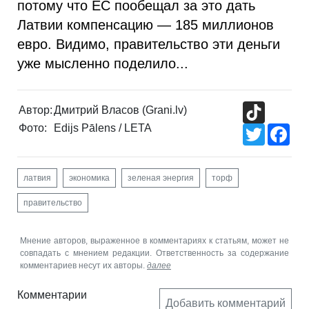
потому что ЕС пообещал за это дать
Латвии компенсацию — 185 миллионов
евро. Видимо, правительство эти деньги
уже мысленно поделило...
TikTok
Автор:
Дмитрий Власов (Grani.lv)
Фото:
Edijs Pālens / LETA
Twitter
Fac
латвия
экономика
зеленая энергия
торф
правительство
Мнение авторов, выраженное в комментариях к статьям, может не
совпадать с мнением редакции. Ответственность за содержание
комментариев несут их авторы.
далее
Комментарии
Добавить комментарий