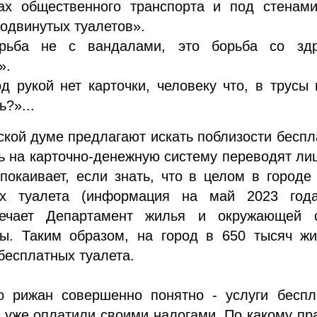
ках общественного транспорта и под стенами
одвинутых туалетов».
рьба не с вандалами, это борьба со зд
».
д рукой нет карточки, человеку что, в трусы
ь?»...
ской думе предлагают искать поблизости бесп
ь на карточно-денежную систему переводят ли
покаивает, если знать, что в целом в город
ых туалета (информация на май 2023 года
вечает Департамент жилья и окружающей 
ы. Таким образом, на город в 650 тысяч жи
бесплатных туалета.
о рижан совершенно понятно - услуги беспл
 уже оплатили своими налогами. По какому пр