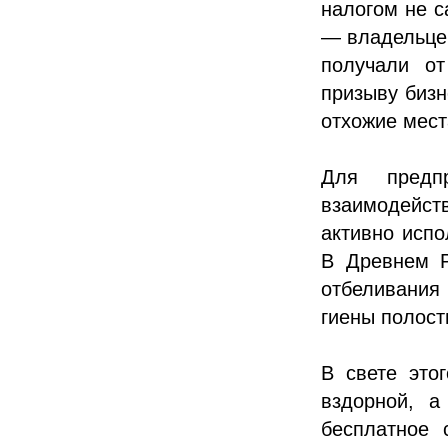
налогом не с
— владельцев
получали от
призыву бизн
отхожие мест
Для предп
взаимодейст
активно испо
В Древнем Р
отбеливания 
гиены полост
В свете это
вздорной, а
бесплатное 