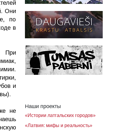
ателей
й. Они
е, по
ходе в
. При
миак,
химии.
ирки,
убов и
вы).
Наши проекты
же не
«Истории латгальских городов»
чаешь
«Латвия: мифы и реальность»
нскую