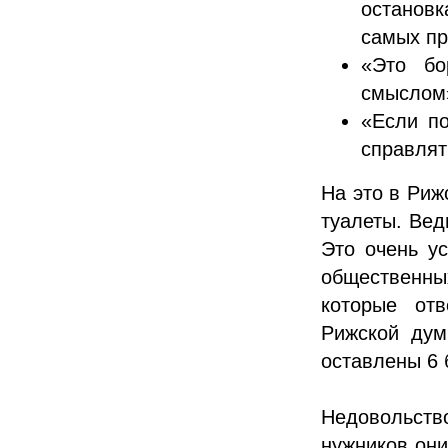
останов
самых пр
«Это бо
смыслом
«Если по
справлят
На это в Риж
туалеты. Вед
Это очень ус
общественн
которые от
Рижской дум
оставлены 6 
Недовольств
нужников они