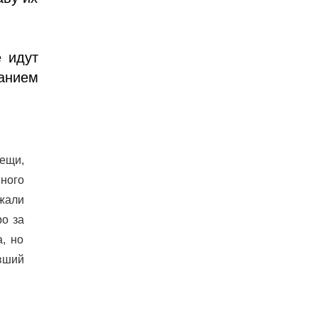
 идут
анием
ещи,
нного
ежали
ро за
, но
ивший