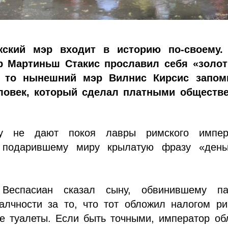
ский мэр входит в историю по-своему.
р Мартиньш Стакис прославил себя «золо
, то нынешний мэр Вилнис Кирсис запом
еловек, который сделал платными обществ
у не дают покоя лавры римского импер
, подарившему миру крылатую фразу «день
Веспасиан сказал сыну, обвинившему п
алчности за то, что тот обложил налогом ри
е туалеты. Если быть точными, император об