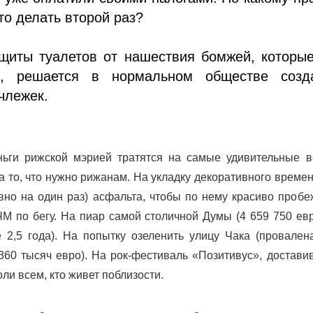
то делать второй раз?
щиты туалетов от нашествия бомжей, которые
ся, решается в нормальном обществе созд
члежек.
ньги рижской мэрией тратятся на самые удивительные в
на то, что нужно рижанам. На укладку декоративного време
овно на один раз) асфальта, чтобы по нему красиво проб
ЧМ по бегу. На пиар самой столичной Думы (4 659 750 ев
2,5 года). На попытку озеленить улицу Чака (провалена
360 тысяч евро). На рок-фестиваль «Позитивус», достав
ли всем, кто живет поблизости.