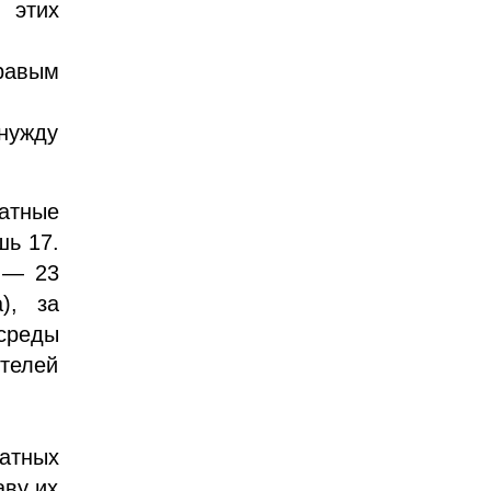
 этих
равым
 нужду
латные
шь 17.
е — 23
), за
среды
телей
атных
аву их