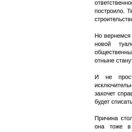
ответственно
построило. Т
строительств
Но вернемся 
новой туа
общественны
отныне стану
И не прос
исключитель
захочет спра
будет списат
Причина сто
она тоже в