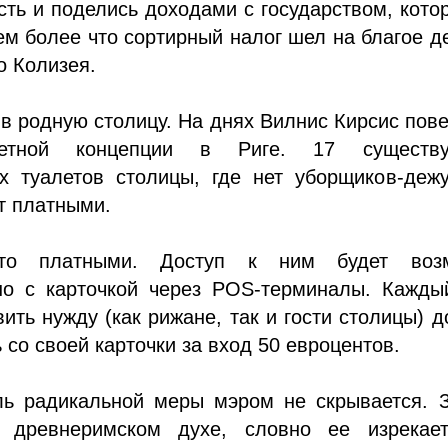
сть и поделись доходами с государством, кото
ем более что сортирный налог шел на благое 
о Колизея.
в родную столицу. На днях Вилнис Кирсис пов
летной концепции в Риге. 17 существ
х туалетов столицы, где нет уборщиков-дежу
т платными.
то платными. Доступ к ним будет воз
но с карточкой через POS-терминалы. Каждый
вить нужду (как рижане, так и гости столицы) 
ь со своей карточки за вход 50 евроцентов.
ль радикальной меры мэром не скрывается. З
 древнеримском духе, словно ее изрекае