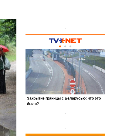
'
'
'