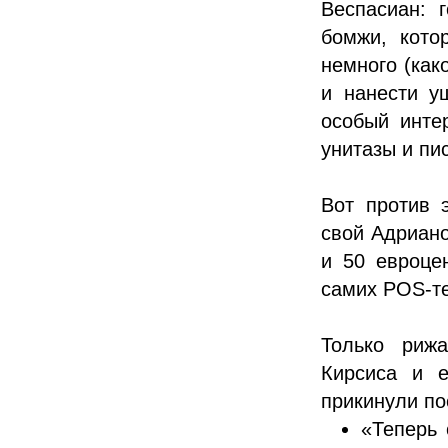
Веспасиан: 
бомжи, кото
немного (како
и нанести у
особый инте
унитазы и пи
Вот против 
свой Адриан
и 50 евроце
самих POS-т
Только рижа
Кирсиса и е
прикинули п
«Теперь 