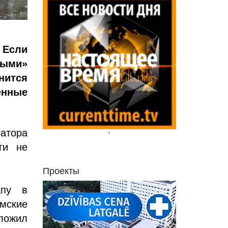
 Если
тыми»
нится
енные
атора
'
ги не
Проекты
апу в
мские
ложил