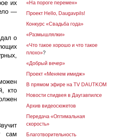
рое их
«На пороге перемен»
дело —
Проект Hello, Daugavpils!
Конкурс «Свадьба года»
«Размышлялки»
едал о
«Что такое хорошо и что такое
ующих
плохо»
?
рных,
«Добрый вечер»
Проект «Меняем имидж»
можен
В прямом эфире на TV DAUTKOM
, кто
Новости спидвея в Даугавпилсе
должен
Архив видеосюжетов
Передача «Оптимальная
скорость»
вучит
т сам
Благотворительность