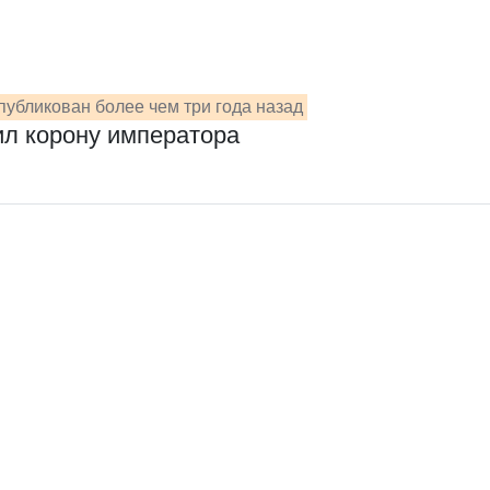
убликован более чем три года назад
ил корону императора