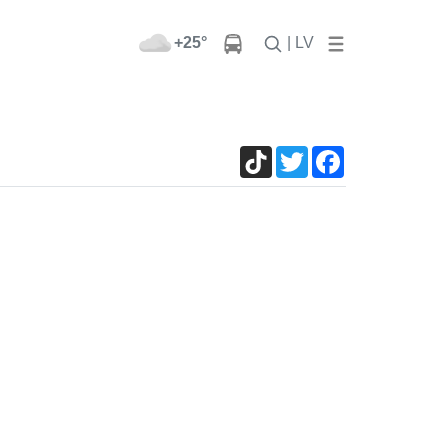
+25°
| LV
TikTok
Twitter
Facebook