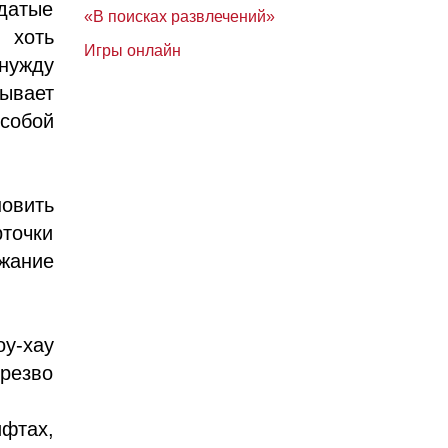
датые
«В поисках развлечений»
 хоть
Игры онлайн
 нужду
ывает
собой
овить
рточки
жание
у-хау
резво
ифтах,