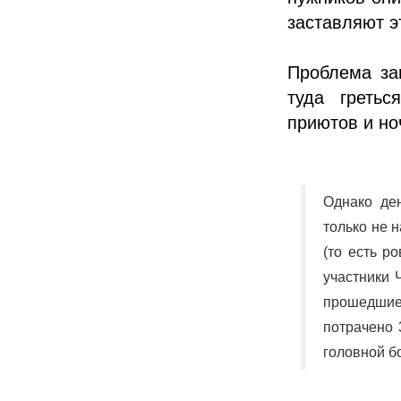
заставляют э
Проблема за
туда греть
приютов и но
Однако де
только не 
(то есть р
участники 
прошедшие 
потрачено 
головной бо