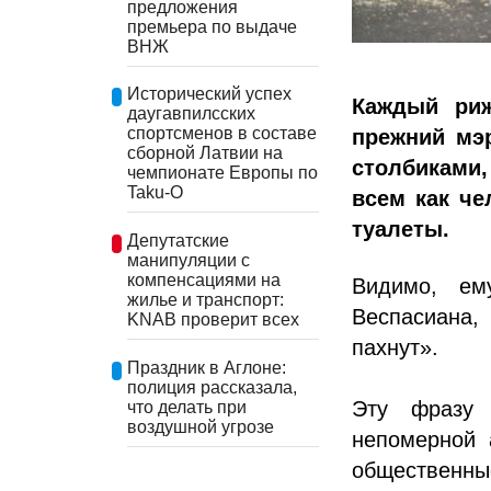
предложения
премьера по выдаче
ВНЖ
Исторический успех
Каждый риж
даугавпилсских
спортсменов в составе
прежний мэ
сборной Латвии на
столбиками
чемпионате Европы по
Taku-O
всем как ч
туалеты.
Депутатские
манипуляции с
компенсациями на
Видимо, ем
жилье и транспорт:
Веспасиана
KNAB проверит всех
пахнут».
Праздник в Аглоне:
полиция рассказала,
Эту фразу 
что делать при
воздушной угрозе
непомерной 
общественны