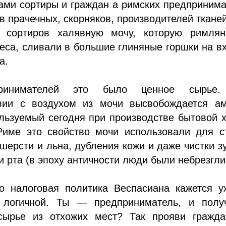
ами сортиры и граждан а римских предприним
 прачечных, скорняков, производителей ткане
 сортиров халявную мочу, которую римлян
еса, сливали в большие глиняные горшки на в
а.
ринимателей это было ценное сырье
вии с воздухом из мочи высвобождается ам
льзуемый сегодня при производстве бытовой 
име это свойство мочи использовали для ст
шерсти и льна, дубления кожи и даже чистки з
и рта (в эпоху античности люди были небрезгли
го налоговая политика Веспасиана кажется у
 логичной. Ты — предприниматель, и полу
сырье из отхожих мест? Так прояви гражда