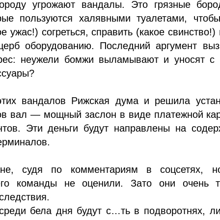
городу угрожают вандалы. Это грязные боро
рые пользуются халявными туалетами, чтобы
е ужас!) согреться, справить (какое свинство!)
щерб оборудованию. Последний аргумент выз
рес: неужели бомжи выламывают и уносят с 
ссуары?
этих вандалов Рижская дума и решила устан
ов вал — мощный заслон в виде платежной ка
нтов. Эти деньги будут направлены на содер
ерминалов.
не, судя по комментариям в соцсетях, но
го команды не оценили. Зато они очень т
оследствия.
среди бела дня будут с…ть в подворотнях, л