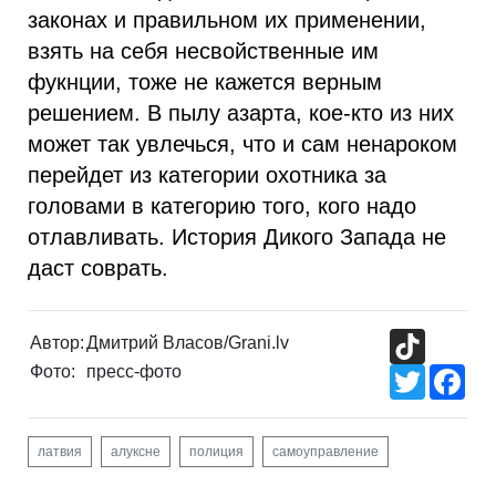
законах и правильном их применении,
взять на себя несвойственные им
фукнции, тоже не кажется верным
решением. В пылу азарта, кое-кто из них
может так увлечься, что и сам ненароком
перейдет из категории охотника за
головами в категорию того, кого надо
отлавливать. История Дикого Запада не
даст соврать.
TikTok
Автор:
Дмитрий Власов/Grani.lv
Фото:
пресс-фото
Twitter
Fac
латвия
алуксне
полиция
самоуправление