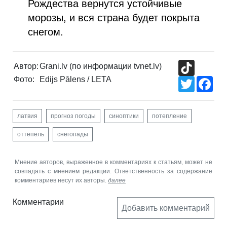
Рождества вернутся устойчивые
морозы, и вся страна будет покрыта
снегом.
TikTok
Автор:
Grani.lv (по информации tvnet.lv)
Фото:
Edijs Pālens / LETA
Twitter
Fac
латвия
прогноз погоды
синоптики
потепление
оттепель
снегопады
Мнение авторов, выраженное в комментариях к статьям, может не
совпадать с мнением редакции. Ответственность за содержание
комментариев несут их авторы.
далее
Комментарии
Добавить комментарий