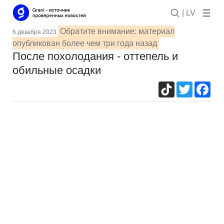
| LV
Обратите внимание: материал
6 декабря 2023
опубликован более чем три года назад
После похолодания - оттепель и
обильные осадки
TikTok
Twitter
Fac