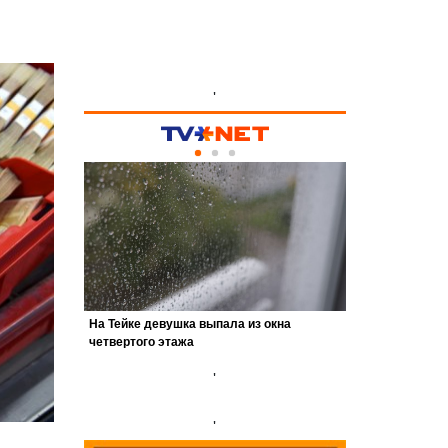
'
'
'