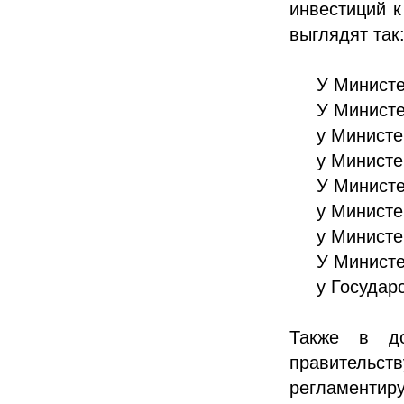
инвестиций к
выглядят так
У Министе
У Министе
у Министе
у Министе
У Министе
у Министе
у Министе
У Министе
у Государ
Также в до
правитель
регламентир