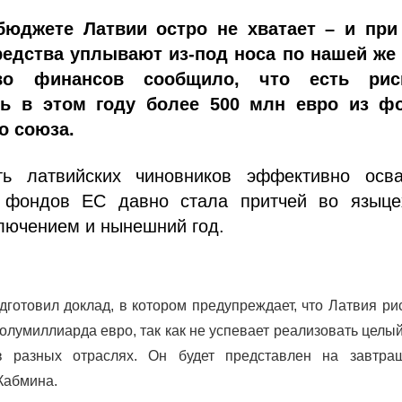
бюджете Латвии остро не хватает – и при
едства уплывают из-под носа по нашей же 
тво финансов сообщило, что есть ри
ть в этом году более 500 млн евро из ф
о союза.
ть латвийских чиновников эффективно осва
 фондов ЕС давно стала притчей во языце
лючением и нынешний год.
готовил доклад, в котором предупреждает, что Латвия ри
олумиллиарда евро, так как не успевает реализовать целы
в разных отраслях. Он будет представлен на завтра
Кабмина.