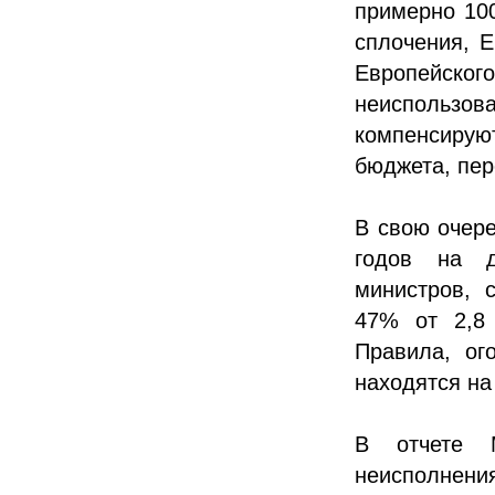
примерно 10
сплочения, Е
Европейск
неиспользов
компенсирую
бюджета, пер
В свою очер
годов на д
министров, 
47% от 2,8 
Правила, ог
находятся на
В отчете 
неисполне