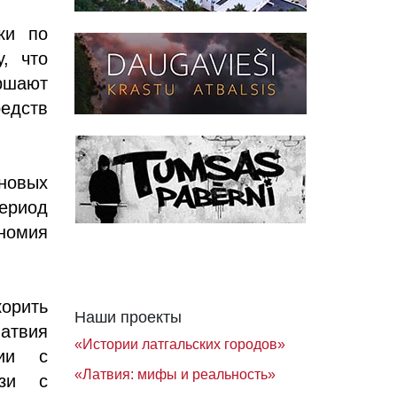
ки по
, что
ршают
редств
 новых
ериод
ономия
орить
Наши проекты
Латвия
«Истории латгальских городов»
вии с
«Латвия: мифы и реальность»
язи с