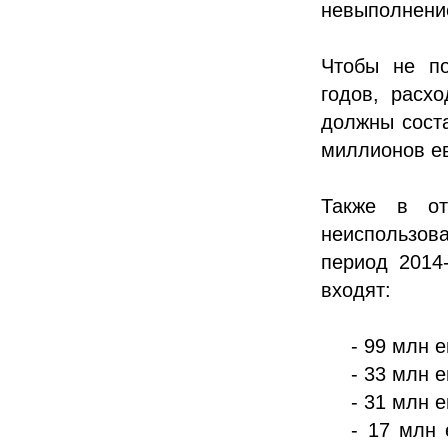
невыполнени
Чтобы не по
годов, расх
должны соста
миллионов е
Также в от
неиспользов
период 2014
входят:
- 99 млн 
- 33 млн 
- 31 млн 
- 17 млн