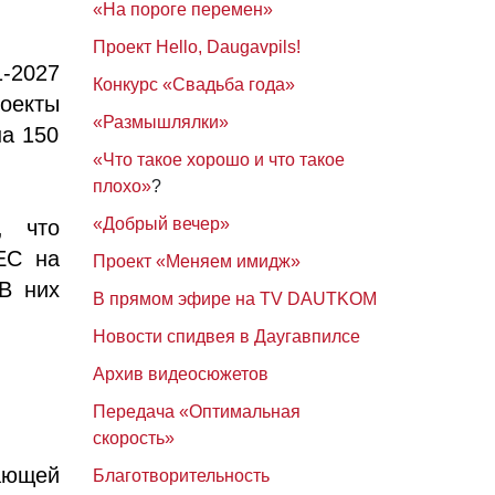
«На пороге перемен»
Проект Hello, Daugavpils!
-2027
Конкурс «Свадьба года»
оекты
«Размышлялки»
на 150
«Что такое хорошо и что такое
плохо»
?
«Добрый вечер»
, что
ЕС на
Проект «Меняем имидж»
 В них
В прямом эфире на TV DAUTKOM
Новости спидвея в Даугавпилсе
Архив видеосюжетов
;
Передача «Оптимальная
скорость»
ающей
Благотворительность