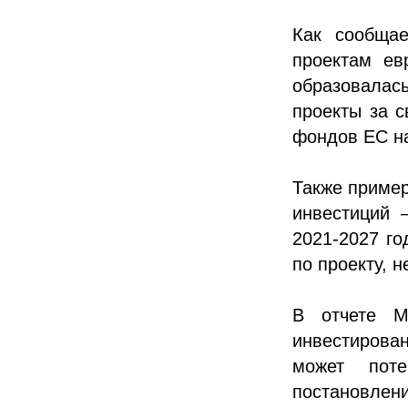
Как сообщае
проектам ев
образовалас
проекты за с
фондов ЕС на
Также пример
инвестиций 
2021-2027 го
по проекту, 
В отчете М
инвестирова
может пот
постановле