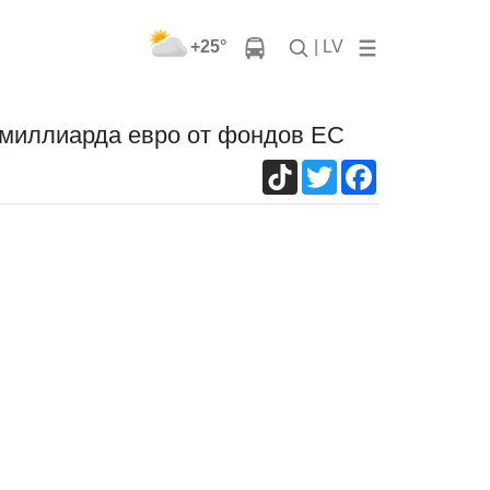
+25°
| LV
олмиллиарда евро от фондов ЕС
TikTok
Twitter
Facebook