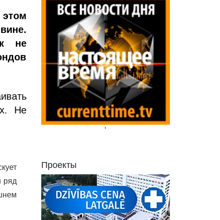
 этом
вине.
ск не
ондов
ивать
х. Не
'
Проекты
скует
й ряд
шнем