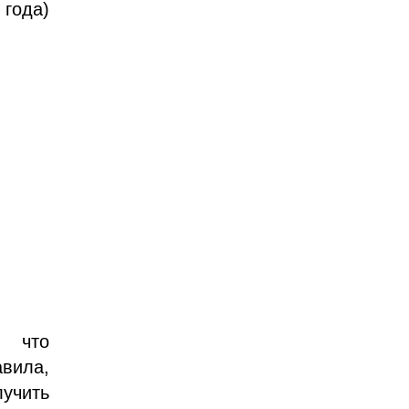
 года)
, что
вила,
лучить