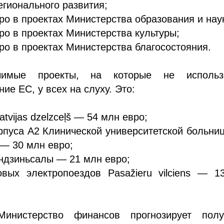
егионального развития;
вро в проектах Министерства образования и нау
вро в проектах Министерства культуры;
вро в проектах Министерства благосостояния.
имые проекты, на которые не использ
ие ЕС, у всех на слуху. Это:
tvijas dzelzceļš — 54 млн евро;
рпуса А2 Клинической университетской больни
— 30 млн евро;
ндзиньсалы — 21 млн евро;
овых электропоездов Pasažieru vilciens — 1
инистерство финансов прогнозирует полу