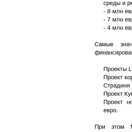
среды и р
- 8 млн е
- 7 млн е
- 4 млн е
Самые знач
финансирован
Проекты La
Проект ко
Страдиня 
Проект Ку
Проект н
евро.
При этом М