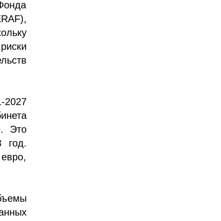
 Фонда
ERAF),
ольку
риски
льств
1-2027
инета
. Это
 год.
евро,
бъемы
анных