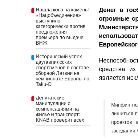
Денег в гос
Нашла коса на камень!
«Нацобъединение»
огромные ср
выступило
Министерс
категорически против
предложения
использова
премьера по выдаче
ВНЖ
Европейског
Исторический успех
Неспособнос
даугавпилсских
спортсменов в составе
средства из
сборной Латвии на
является иск
чемпионате Европы по
Taku-O
Депутатские
манипуляции с
Минфин под
компенсациями на
лишиться п
жилье и транспорт:
KNAB проверит всех
проектов 
заседании 