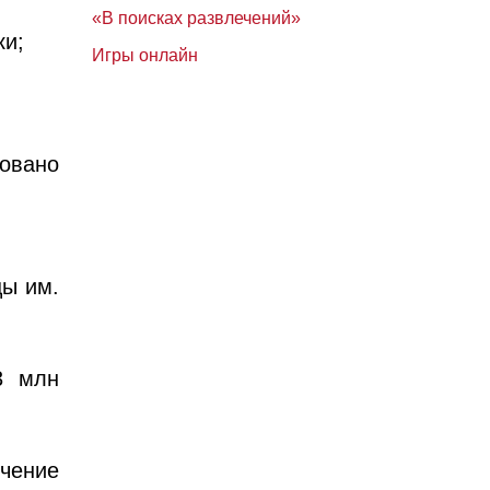
«В поисках развлечений»
ки;
Игры онлайн
овано
цы им.
3 млн
чение