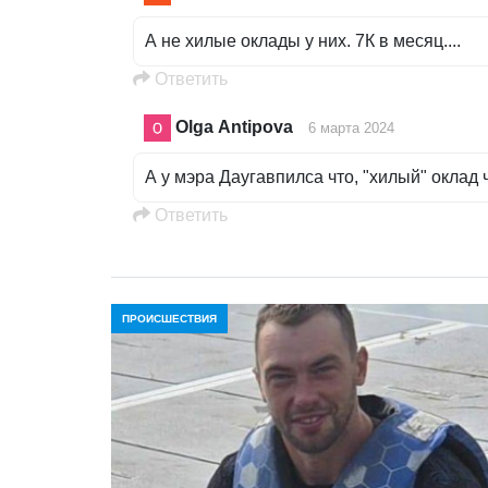
А не хилые оклады у них. 7К в месяц....
Oтветить
Olga Antipova
6 марта 2024
А у мэра Даугавпилса что, "хилый" оклад чт
Oтветить
ПРОИСШЕСТВИЯ