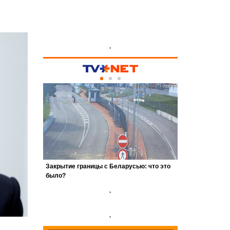
'
'
'