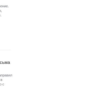
ение.
ю,
.
исьма
аправил
 в
о с