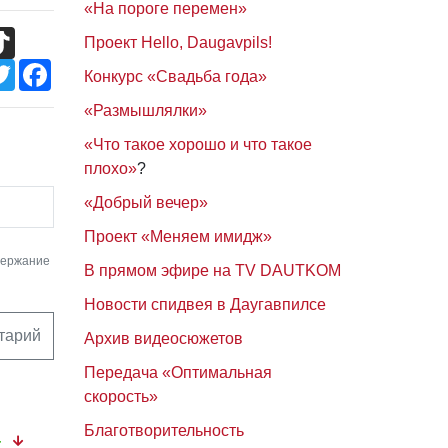
«На пороге перемен»
TikTok
Проект Hello, Daugavpils!
Twitter
Facebook
Конкурс «Свадьба года»
«Размышлялки»
«Что такое хорошо и что такое
плохо»
?
«Добрый вечер»
Проект «Меняем имидж»
держание
В прямом эфире на TV DAUTKOM
Новости спидвея в Даугавпилсе
тарий
Архив видеосюжетов
Передача «Оптимальная
скорость»
Благотворительность
4