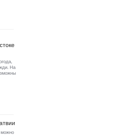
стоке
огода,
жди. На
озможны
Латвии
а можно