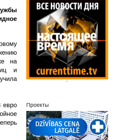
ужбы
идное
овому
жению
же на
лиц и
лучила
'
8 евро
Проекты
ойное
еперь