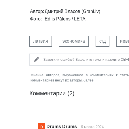
Автор:
Дмитрий Власов (Grani.lv)
Фото:
Edijs Pālens / LETA
латвия
экономика
сгд
иев
Заметили ошибку? Выделите текст и нажмите Ctrl+E
Мнение авторов, выраженное в комментариях к стать
комментариев несут их авторы.
далее
Комментарии
(2)
Drūms Drūms
6 марта 2024