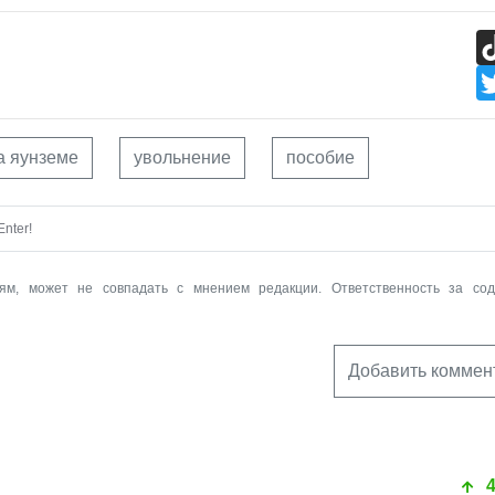
а яунземе
увольнение
пособие
nter!
ям, может не совпадать с мнением редакции. Ответственность за со
Добавить коммен