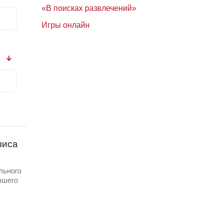
«В поисках развлечений»
Игры онлайн
3
виса
льного
вшего