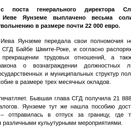
с поста генерального директора Сл
в Иеве Яунземе выплачено весьма сол
увольнению в размере почти 22 000 евро.
Иева Яунземе передала свои полномочия н
у СГД Байбе Шмите-Роке, и согласно распоря
прекращении трудовых отношений, а так
закона о вознаграждении должностных 
осударственных и муниципальных структур по
обие в размере трех месячных окладов.
печатляет. Бывшая глава СГД получила 21 88
алогов. Яунземе тут же нашла пособию дост
– отправилась в отпуск за границу, где т
я различными кульутурными мероприятиями.