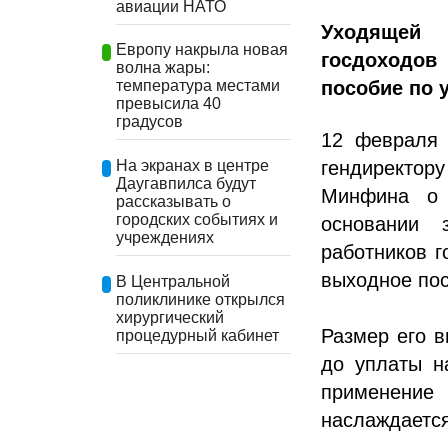
авиации НАТО
Уходящей 
Европу накрыла новая
госдоходо
волна жары:
пособие по 
температура местами
превысила 40
градусов
12 февраля 
гендиректор
На экранах в центре
Даугавпилса будут
Минфина о 
рассказывать о
городских событиях и
основании 
учреждениях
работников г
выходное пос
В Центральной
поликлинике открылся
хирургический
Размер его в
процедурный кабинет
до уплаты н
применение 
наслаждаетс