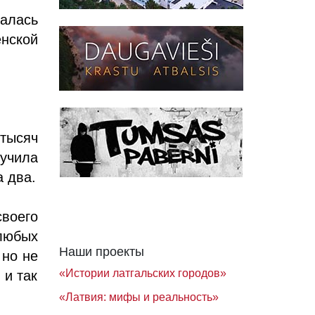
талась
нской
тысяч
лучила
а два.
своего
любых
Наши проекты
 но не
«Истории латгальских городов»
 и так
«Латвия: мифы и реальность»