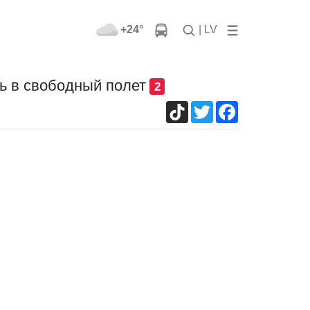
+24°
| LV
ь в свободный полет
2
TikTok
Twitter
Facebook