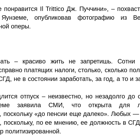
 понравится Il Trittico Дж. Пуччини», – похвас
 Яунземе, опубликовав фотографию из Ве
ной оперы.
зать – красиво жить не запретишь. Сотни 
справно платящих налоги, столько, сколько по
СГД, не в состоянии заработать, за год, а то и з
лится отпуск – неизвестно, но незадолго до 
земе заявила СМИ, что открыта для 
 поскольку «до пенсии еще далеко». Любых —
, поскольку, по ее мнению, ее должность в СГД
р политизированной.