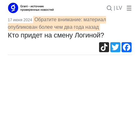
| LV
Обратите внимание: материал
17 июня 2024
опубликован более чем два года назад
Кто придет на смену Логиной?
TikTok
Twitter
Fac