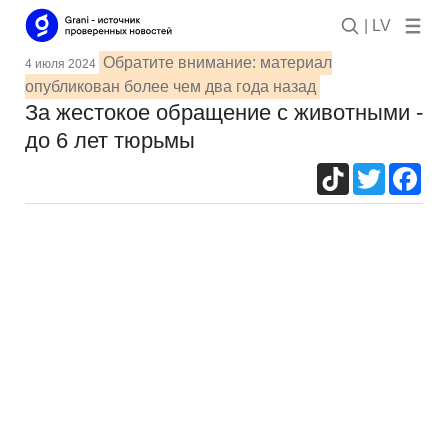
| LV
Обратите внимание: материал
4 июля 2024
опубликован более чем два года назад
За жестокое обращение с животными -
до 6 лет тюрьмы
TikTok
Twitter
Fac