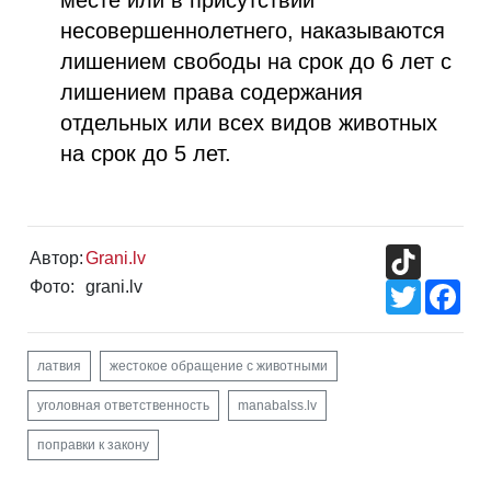
месте или в присутствии
несовершеннолетнего, наказываются
лишением свободы на срок до 6 лет с
лишением права содержания
отдельных или всех видов животных
на срок до 5 лет.
TikTok
Автор:
Grani.lv
Фото:
grani.lv
Twitter
Fac
латвия
жестокое обращение с животными
уголовная ответственность
manabalss.lv
поправки к закону