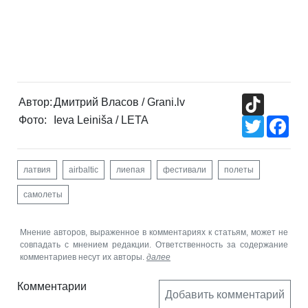
TikTok
Автор:
Дмитрий Власов / Grani.lv
Фото:
Ieva Leiniša / LETA
Twitter
Fac
латвия
airbaltic
лиепая
фестивали
полеты
самолеты
Мнение авторов, выраженное в комментариях к статьям, может не
совпадать с мнением редакции. Ответственность за содержание
комментариев несут их авторы.
далее
Комментарии
Добавить комментарий