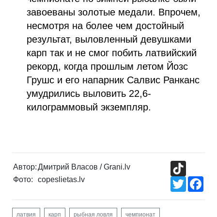
завоеваны золотые медали. Впрочем,
несмотря на более чем достойный
результат, выловленный девушками
карп так и не смог побить латвийский
рекорд, когда прошлым летом Йозс
Грушс и его напарник Салвис Ранканс
умудрились выловить 22,6-
килограммовый экземпляр.
TikTok
Автор:
Дмитрий Власов / Grani.lv
Фото:
copeslietas.lv
Twitter
Fac
латвия
карп
рыбная ловля
чемпионат