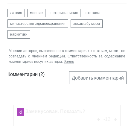
латвия
мнение
петерис апинис
отставка
министерство здравоохранения
хосам абу мери
наркотики
Мнение авторов, выраженное в комментариях к статьям, может не
совпадать с мнением редакции. Ответственность за содержание
комментариев несут их авторы.
далее
Комментарии
(2)
Добавить комментарий
dzim keri
-12
Oтветить