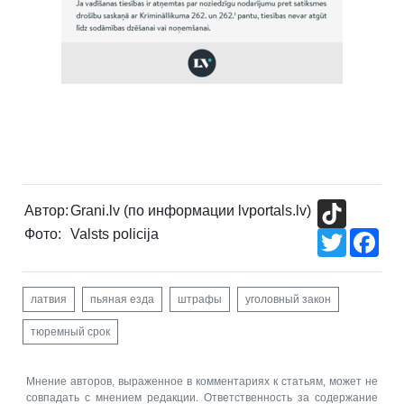
TikTok
Автор:
Grani.lv (по информации lvportals.lv)
Фото:
Valsts policija
Twitter
Fac
латвия
пьяная езда
штрафы
уголовный закон
тюремный срок
Мнение авторов, выраженное в комментариях к статьям, может не
совпадать с мнением редакции. Ответственность за содержание