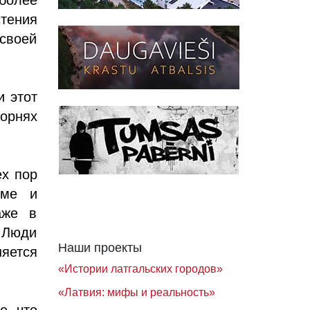
тения
своей
и этот
корнях
ех пор
еме и
аже в
 Люди
Наши проекты
няется
«Истории латгальских городов»
«Латвия: мифы и реальность»
е, что