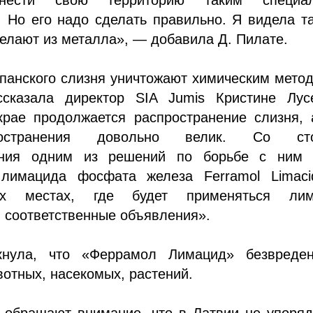
 Но его надо сделать правильно. Я видела т
елают из металла», — добавила Д. Пилате.
спанского слизня уничтожают химическим мет
сказала директор SIA Jumis Кристине Лус
крае продолжается распространение слизня, 
остранения довольно велик. Со сто
ения одним из решений по борьбе с ним 
лимацида фосфата железа Ferramol Limaci
ых местах, где будет применяться лим
 соответственные объявления».
кнула, что «Феррамол Лимацид» безвреде
вотных, насекомых, растений.
 обращают внимание, что в Латвии не упоряд