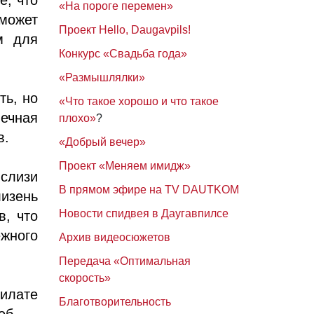
«На пороге перемен»
 может
Проект Hello, Daugavpils!
м для
Конкурс «Свадьба года»
«Размышлялки»
ть, но
«Что такое хорошо и что такое
ечная
плохо»
?
в.
«Добрый вечер»
Проект «Меняем имидж»
слизи
В прямом эфире на TV DAUTKOM
лизень
Новости спидвея в Даугавпилсе
в, что
жного
Архив видеосюжетов
Передача «Оптимальная
скорость»
илате
Благотворительность
соб —