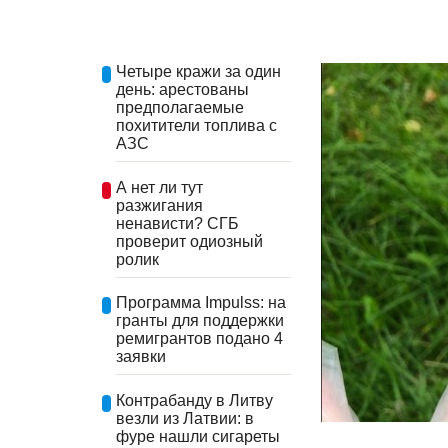
Четыре кражи за один
день: арестованы
предполагаемые
похитители топлива с
АЗС
А нет ли тут
разжигания
ненависти? СГБ
проверит одиозный
ролик
Программа Impulss: на
гранты для поддержки
ремигрантов подано 4
заявки
Контрабанду в Литву
везли из Латвии: в
фуре нашли сигареты