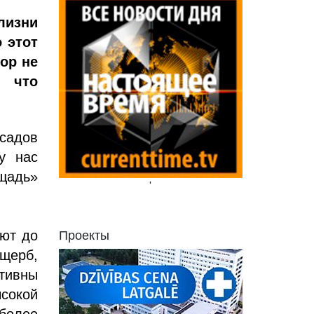
изни
 этот
ор не
 что
 садов
у нас
щадь»
'
ют до
Проекты
щерб,
ктивны
сокой
более