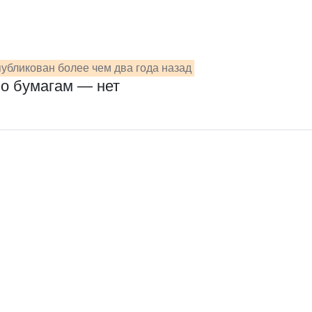
убликован более чем два года назад
по бумагам — нет