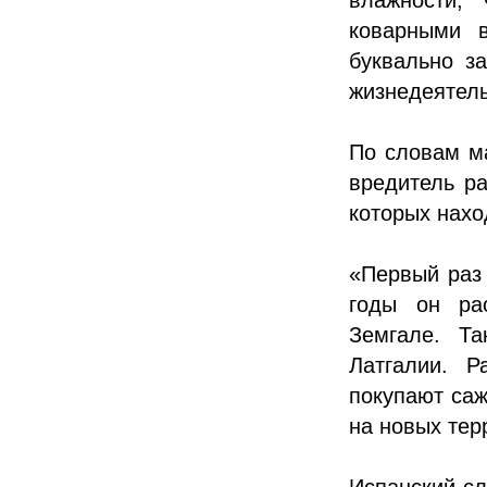
коварными в
буквально з
жизнедеятель
По словам ма
вредитель ра
которых нахо
«Первый раз 
годы он ра
Земгале. Т
Латгалии. Р
покупают саж
на новых тер
Испанский сл