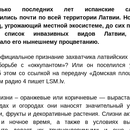
лько последних лет испанские сл
ились почти по всей территории Латвии. Но
, угрожающий местной экосистеме, до сих п
 список инвазивных видов Латвии,
ало его нынешнему процветанию.
фициальное признание захватчика латвийских
орьбе с «оккупантом»? Или он поселился 
б этом со ссылкой на передачу «Домская пло
м радио 4 пишет LSM.lv.
лизни – оранжевые или коричневые — выраста
дах и огородах они наносят значительный у
, фрукты и декоративные растения. Слизни а
 и ночное время, а также в условиях вы
 что делает их трудноуловимыми и еще 