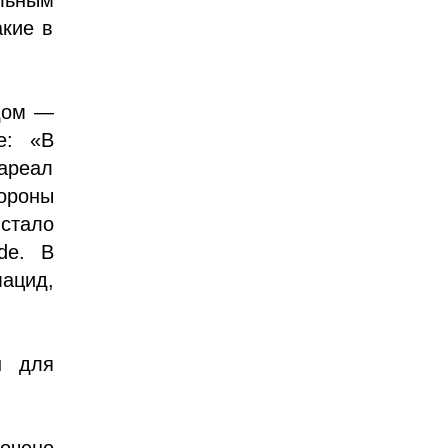
акие в
одом —
е: «В
ареал
роны
стало
de. В
ацид,
н для
очено