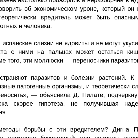
оворить об экономическом уроне, который он
теоретически вредитель может быть опасны
отных и человека.
 испанские слизни не ядовиты и не могут укуси
кта с ними на пальцах может остаться киш
ме того, эти моллюски — переносчики паразито
страняют паразитов и болезни растений. К 
зные патогенные организмы, и теоретически с
еносить», — объяснила Д. Пилате, подчеркну
ока скорее гипотеза, не получившая наде
ия.
методы борьбы с эти вредителем? Дигна П
что наименее безвредный для природы спо