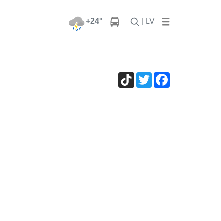
+24°
| LV
TikTok
Twitter
Facebook