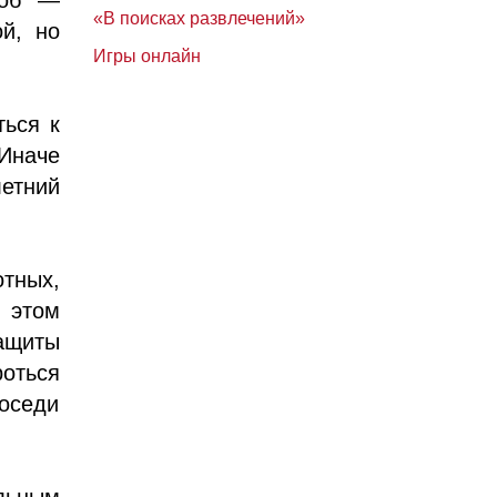
«В поисках развлечений»
ой, но
Игры онлайн
ться к
 Иначе
етний
тных,
 этом
защиты
оться
оседи
льным