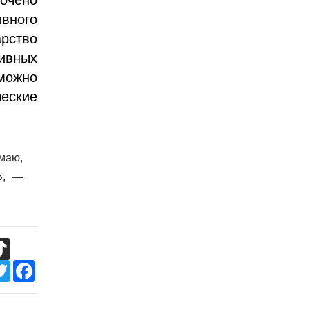
ивного
арство
зивных
можно
ческие
умаю,
», —
TikTok
Twitter
Facebook