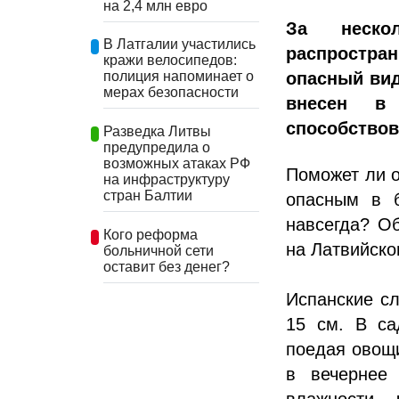
на 2,4 млн евро
За неско
В Латгалии участились
распростран
кражи велосипедов:
опасный вид
полиция напоминает о
мерах безопасности
внесен в
способствов
Разведка Литвы
предупредила о
возможных атаках РФ
Поможет ли о
на инфраструктуру
стран Балтии
опасным в б
навсегда? О
Кого реформа
на Латвийско
больничной сети
оставит без денег?
Испанские с
15 см. В са
поедая овощи
в вечернее
влажности,