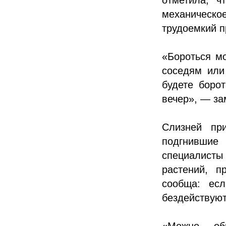
механическо
трудоемкий п
«Бороться мо
соседям или 
будете боро
вечер», — за
Слизней пр
подгнившие
специалисты 
растений, п
сообща: ес
бездействуют 
«Можно об