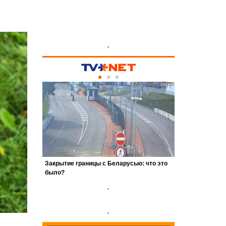
'
'
'