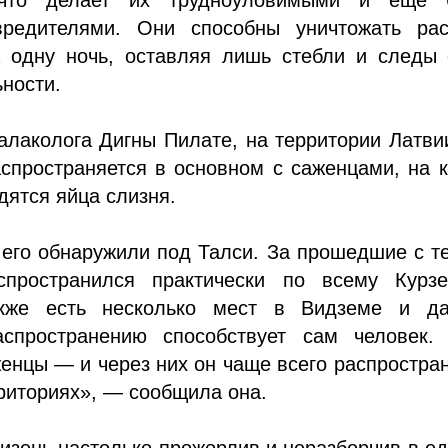
редителями. Они способны уничтожать рас
а одну ночь, оставляя лишь стебли и следы 
ности.
лаколога Дигны Пилате, на территории Латви
спространяется в основном с саженцами, на 
дятся яйца слизня.
его обнаружили под Талси. За прошедшие с т
спространился практически по всему Курз
акже есть несколько мест в Видземе и д
аспространению способствует сам человек.
енцы — и через них он чаще всего распростра
риториях», — сообщила она.
изень настолько прожорлив и неразборчив в ед