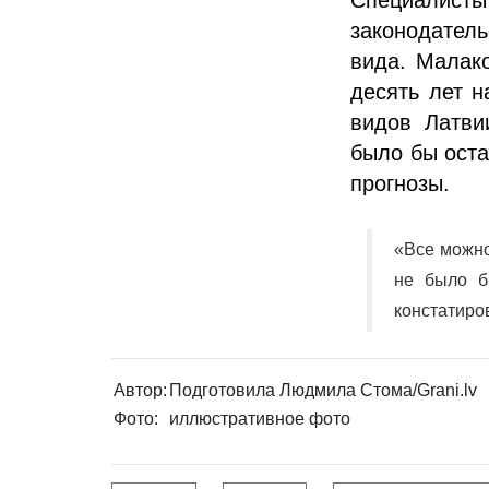
законодатель
вида. Малако
десять лет н
видов Латви
было бы оста
прогнозы.
«Все можно
не было б
констатиро
Автор:
Подготовила Людмила Стома/Grani.lv
Фото:
иллюстративное фото