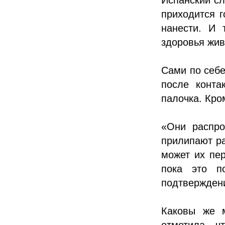
приходится г
нанести. И 
здоровья жив
Сами по себе
после конта
палочка. Кро
«Они распро
прилипают ра
может их пер
пока это п
подтвержден
Каковы же 
отметила, 