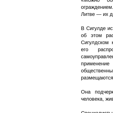
ограждением.
Литве — их д
В Сигулде и
об этом рас
Сигулдском 
его распр
самоуправл
применение 
общественн
размещаются
Она подчер
человека, жи
Специалисты