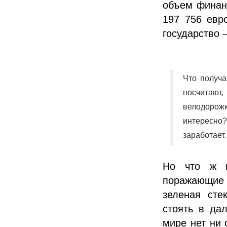
объем финанс
197 756 евр
государство 
Что получа
посчитаю
велодорожк
интересно
заработает.
Но что ж м
поражающие 
зеленая сте
стоять в да
мире нет ни 