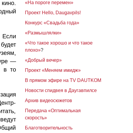
кино.
«На пороге перемен»
водный
Проект Hello, Daugavpils!
Конкурс «Свадьба года»
«Размышлялки»
 Если
«Что такое хорошо и что такое
 будет
плохо»
?
зеям,
«Добрый вечер»
туре —
 в то
Проект «Меняем имидж»
В прямом эфире на TV DAUTKOM
Новости спидвея в Даугавпилсе
зация
Архив видеосюжетов
ентр-
итать,
Передача «Оптимальная
скорость»
ведут
Общий
Благотворительность