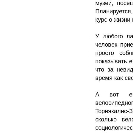
музеи, посе
Планируется,
курс о жизни 
У любого ла
человек прие
просто соб
показывать е
что за неви
время как св
А вот еще
велосипедн
Торнякалнс-З
сколько ве
социологиче