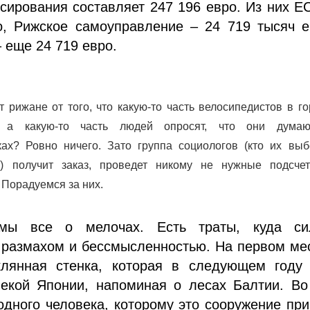
ирования составляет 247 196 евро. Из них Е
о, Рижское самоуправление – 24 719 тысяч е
– еще 24 719 евро.
т рижане от того, что какую-то часть велосипедистов в г
т, а какую-то часть людей опросят, что они дума
ах? Ровно ничего. Зато группа социологов (кто их выбе
?) получит заказ, проведет никому не нужные подсче
 Порадуемся за них.
ы все о мелочах. Есть траты, куда си
размахом и бессмысленностью. На первом ме
клянная стенка, которая в следующем году 
лекой Японии, напоминая о лесах Балтии. Во
одного человека, которому это сооружение пр