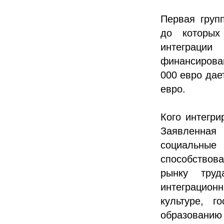
Первая груп
до которых
интеграци
финансирова
000 евро дае
евро.
Кого интегри
Заявленная
социальные
способствова
рынку труд
интеграционн
культуре, г
образованию 