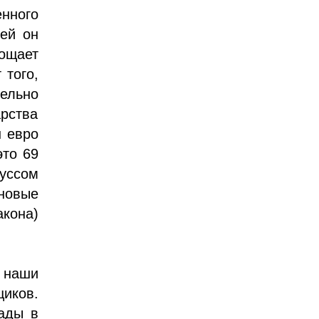
нного
ей он
ощает
 того,
ельно
рства
н евро
это 69
уссом
новые
кона)
т наши
иков.
ады в