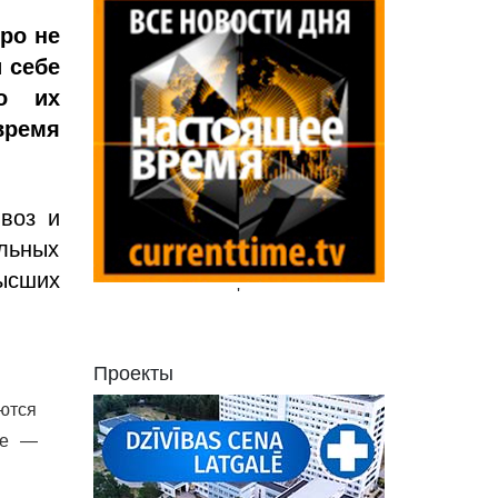
тро не
 себе
то их
время
воз и
альных
высших
'
Проекты
уются
пе —