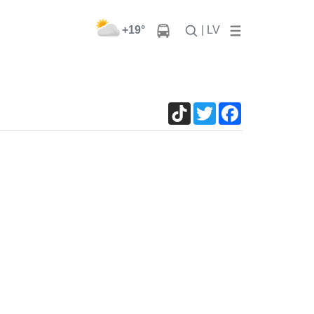
+19°
| LV
TikTok
Twitter
Facebook