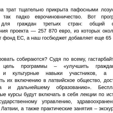
па трат тщательно прикрыта пафосными лозун
 так падко еврочиновничество. Вот прог
и для граждан третьих стран: общий 
ния проекта — 257 870 евро, из которых око
т фонд ЕС, а наш госбюджет добавляет еще 65
ровать собираются? Судя по всему, гастарбай
 цель программы – «улучшить граждан
 и культурные навыки участников, а 
ть их включению в латвийское общество, дос
а и дальнейшему образованию». Беспл
ые курсы будут включать в себя лекции по ис
осударственному управлению, здравоохране
Латвии, а также практические занятия – экску