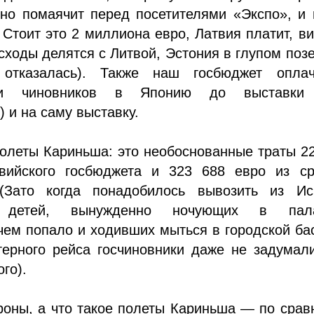
Оно помаячит перед посетителями «Экспо», и
. Стоит это 2 миллиона евро, Латвия платит, в
сходы делятся с Литвой, Эстония в глупом поз
 отказалась). Также наш госбюджет оплач
вки чиновников в Японию до выставки
) и на саму выставку.
олеты Кариньша: это необоснованные траты 2
вийского госбюджета и 323 688 евро из ср
(Зато когда понадобилось вывозить из Ис
х детей, вынужденно ночующих в пала
ем попало и ходивших мыться в городской ба
терного рейса госчиновники даже не задумал
го).
роны, а что такое полеты Кариньша — по сра