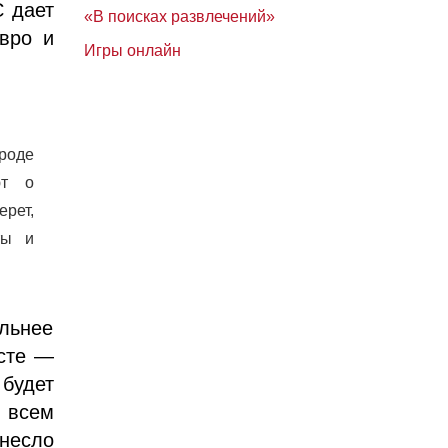
С дает
«В поисках развлечений»
вро и
Игры онлайн
ороде
ют о
рет,
ты и
льнее
сте —
будет
 всем
инесло