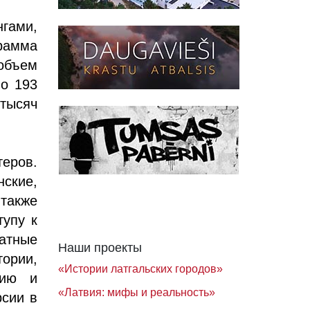
гами,
рамма
объем
ло 193
 тысяч
теров.
ские,
также
тупу к
атные
Наши проекты
тории,
«Истории латгальских городов»
нию и
«Латвия: мифы и реальность»
рсии в