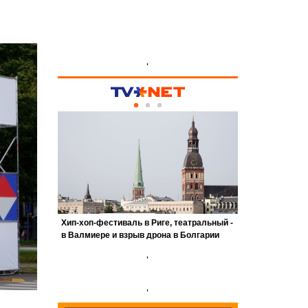
'
'
'