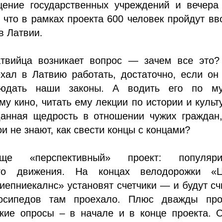
щение государственных учреждений и вечера 
 что в рамках проекта 600 человек пройдут в
в Латвии.
твийца возникает вопрос — зачем все это?
хал в Латвию работать, достаточно, если он
людать наши законы. А водить его по му
му кино, читать ему лекции по истории и куль
данная щедрость в отношении чужих граждан,
ои не знают, как свести концы с концами?
 «перспективный» проект: популяри
ого движения. На концах велодорожки «Ц
иепниекалнс» установят счетчики — и будут сч
лосипедов там проехало. Плюс дважды про
ские опросы – в начале и в конце проекта. 