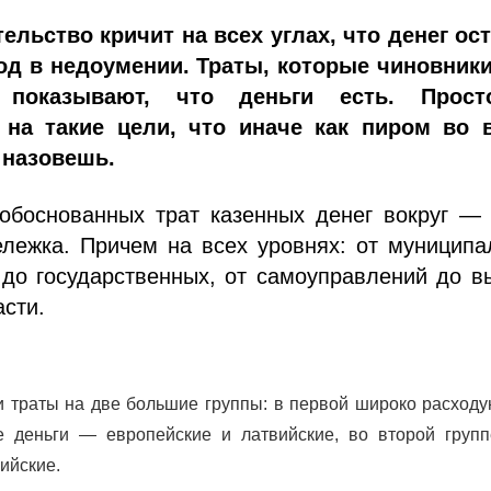
ельство кричит на всех углах, что денег ос
род в недоумении. Траты, которые чиновники
, показывают, что деньги есть. Прос
 на такие цели, что иначе как пиром во 
 назовешь.
обоснованных трат казенных денег вокруг — 
ележка. Причем на всех уровнях: от муницип
 до государственных, от самоуправлений до 
сти.
и траты на две большие группы: в первой широко расход
е деньги — европейские и латвийские, во второй груп
вийские.