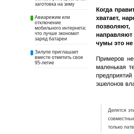
заготовка на зиму
Когда правит
хватает, на
Авиарежим или
отключение
позволяют
мобильного интернета:
что лучше экономит
направляют
заряд батареи
чумы это не
Зилупе приглашает
вместе отметить свое
Примеров не
95-летие
маленькая т
предприятий
эшелонов вла
Делятся эт
совместны
только лат