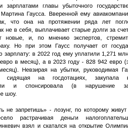
ми зарплатами главы убыточного государстве
 Мартина Гаусса. Вверенной ему авиакомпани
ак, что она на протяжении ряда лет погл
ак не в себя, выплачивает старые долги за счет
т новые, и, по мнению экспертов, стремит
раху. Но при этом Гаусс получает от госуда
зарплату: в 2022 год ему уплатили 1,271 мл
 евро в месяц), а в 2023 году - 828 942 евро (
месяц). Невзирая на убытки, руководимая Га
я, сидящая на госдотациях, закупала 
били и спонсировала (в нарушение за
е шоу.
ь не запретишь» - лозунг, по которому живу
есело растрачивая деньги налогоплательщ
инкевич взял и скатался на открытие Олимпи