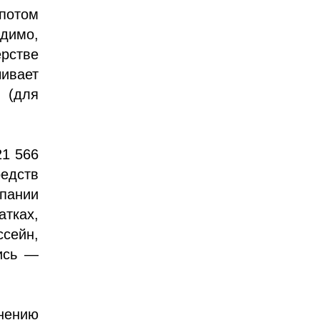
 потом
идимо,
ерстве
ивает
 (для
21 566
едств
пании
тках,
ссейн,
ись —
внению