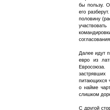
бы пользу. 
его разберут
половину (ра
участвовать
командиро
согласования
Далее идут п
евро из лат
Евросоюза. 
застрявши
питающихся ч
о найме чар
слишком доро
С другой сто