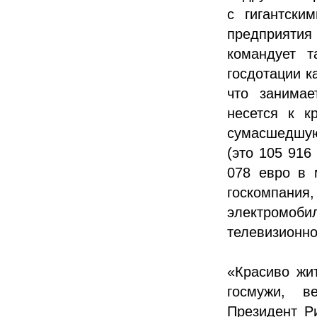
с гигантски
предприятия
командует т
госдотации к
что занимае
несется к к
сумасшедшую 
(это 105 916
078 евро в 
госкомпани
электромо
телевизионно
«Красиво жит
госмужи, в
Президент Р