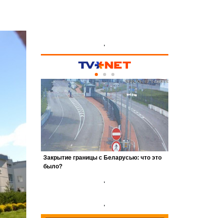
'
'
'