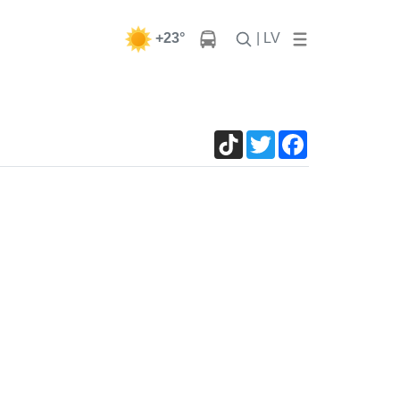
+23°
| LV
TikTok
Twitter
Facebook