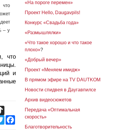
«На пороге перемен»
 что
Проект Hello, Daugavpils!
ожет
адеет
Конкурс «Свадьба года»
% – у
«Размышлялки»
«Что такое хорошо и что такое
плохо»
?
, что
«Добрый вечер»
ницы.
Проект «Меняем имидж»
кций и
В прямом эфире на TV DAUTKOM
ланные
Новости спидвея в Даугавпилсе
Архив видеосюжетов
TikTok
Передача «Оптимальная
скорость»
Twitter
Facebook
Благотворительность