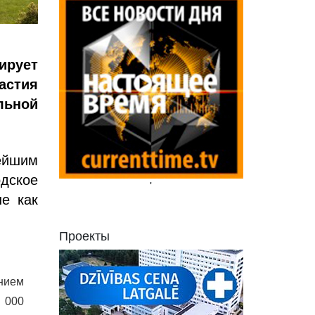
рует
астия
льной
ейшим
одское
'
е как
Проекты
нием
 000