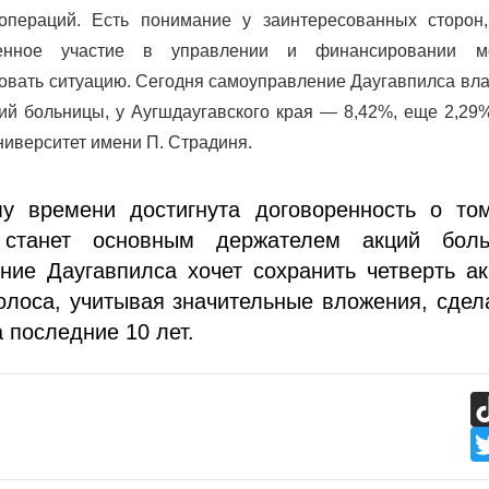
операций. Есть понимание у заинтересованных сторон,
твенное участие в управлении и финансировании м
овать ситуацию. Сегодня самоуправление Даугавпилса вл
ий больницы, у Аугшдаугавского края — 8,42%, еще 2,29
ниверситет имени П. Страдиня.
у времени достигнута договоренность о том
о станет основным держателем акций боль
ние Даугавпилса хочет сохранить четверть а
олоса, учитывая значительные вложения, сде
а последние 10 лет.