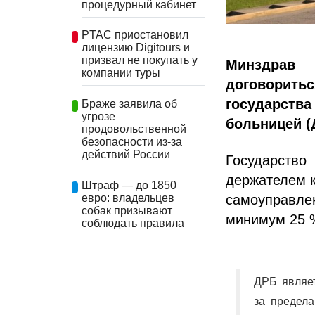
процедурный кабинет
PTAC приостановил
лицензию Digitours и
призвал не покупать у
Минздрав
компании туры
договорит
государств
Браже заявила об
угрозе
больницей (
продовольственной
безопасности из-за
действий России
Государство
держателем к
Штраф — до 1850
евро: владельцев
самоуправле
собак призывают
минимум 25 %
соблюдать правила
ДРБ являе
за предела