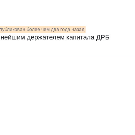
публикован более чем два года назад
упнейшим держателем капитала ДРБ