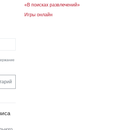
«В поисках развлечений»
Игры онлайн
держание
тарий
виса
льного