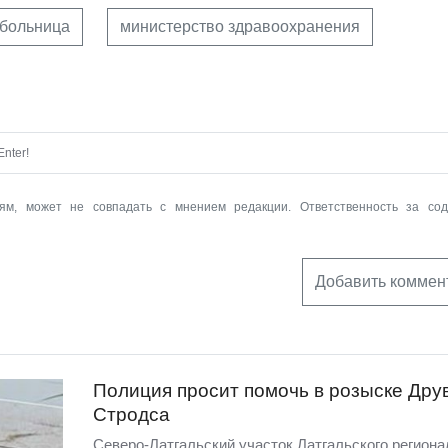
 больница
министерство здравоохранения
nter!
ям, может не совпадать с мнением редакции. Ответственность за со
Добавить коммен
Полиция просит помочь в розыске Дру
Стродса
Северо-Латгальский участок Латгальского региона