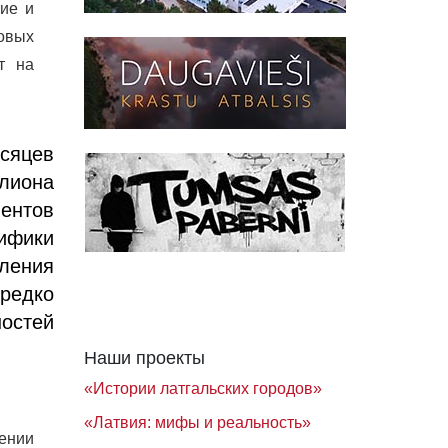
ие и
новых
т на
сяцев
лиона
иентов
цифики
ления
ередко
остей
Наши проекты
«Истории латгальских городов»
«Латвия: мифы и реальность»
ении