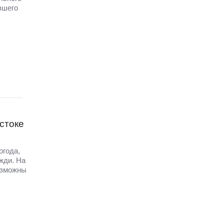
вшего
стоке
огода,
жди. На
озможны