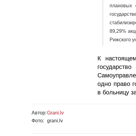
плановых 
государс
стабилизир
89,29% акц
Рижского у
К настоящем
государств
Самоуправле
одно право г
в больницу з
Автор:
Grani.lv
Фото:
grani.lv