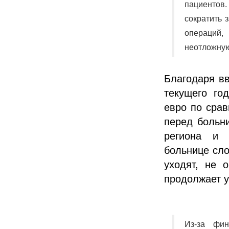
пациентов.
сократить 
операций,
неотложну
Благодаря в
текущего го
евро по сра
перед больн
региона и 
больнице сло
уходят, не 
продолжает у
Из-за фин