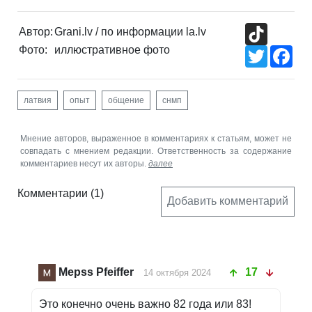
TikTok
Автор:
Grani.lv / по информации la.lv
Фото:
иллюстративное фото
Twitter
Fac
латвия
опыт
общение
снмп
Мнение авторов, выраженное в комментариях к статьям, может не
совпадать с мнением редакции. Ответственность за содержание
комментариев несут их авторы.
далее
Комментарии
(1)
Добавить комментарий
Mepss Pfeiffer
17
14 октября 2024
Это конечно очень важно 82 года или 83!