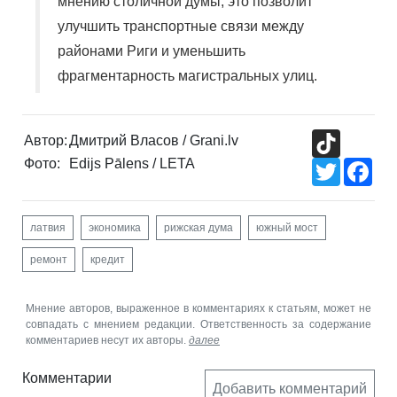
мнению столичной думы, это позволит
улучшить транспортные связи между
районами Риги и уменьшить
фрагментарность магистральных улиц.
TikTok
Автор:
Дмитрий Власов / Grani.lv
Фото:
Edijs Pālens / LETA
Twitter
Fac
латвия
экономика
рижская дума
южный мост
ремонт
кредит
Мнение авторов, выраженное в комментариях к статьям, может не
совпадать с мнением редакции. Ответственность за содержание
комментариев несут их авторы.
далее
Комментарии
Добавить комментарий