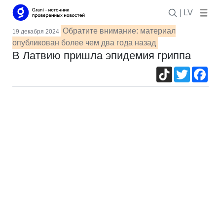
| LV
Обратите внимание: материал
19 декабря 2024
опубликован более чем два года назад
В Латвию пришла эпидемия гриппа
TikTok
Twitter
Fac