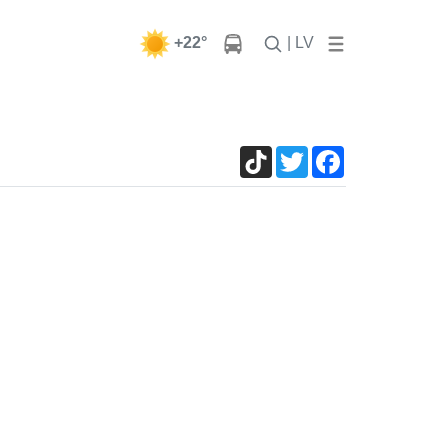
+22°
| LV
TikTok
Twitter
Facebook