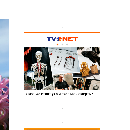
'
'
'