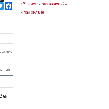
«В поисках развлечений»
Twitter
Facebook
Игры онлайн
держание
тарий
бак