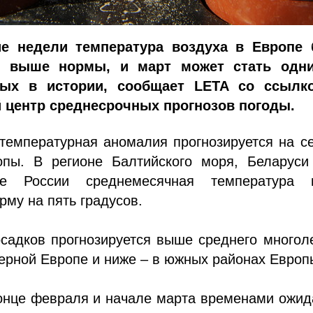
е недели температура воздуха в Европе 
о выше нормы, и март может стать одн
ых в истории, сообщает LETA со ссылк
 центр среднесрочных прогнозов погоды.
температурная аномалия прогнозируется на с
опы. В регионе Балтийского моря, Беларуси
аде России среднемесячная температура 
рму на пять градусов.
садков прогнозируется выше среднего многол
ерной Европе и ниже – в южных районах Европ
конце февраля и начале марта временами ожи