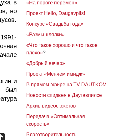
духа в
«На пороге перемен»
ов, но
Проект Hello, Daugavpils!
дусов.
Конкурс «Свадьба года»
«Размышлялки»
 1991-
очная
«Что такое хорошо и что такое
плохо»
?
начале
«Добрый вечер»
Проект «Меняем имидж»
огии и
В прямом эфире на TV DAUTKOM
и был
Новости спидвея в Даугавпилсе
ратура
Архив видеосюжетов
Передача «Оптимальная
скорость»
Благотворительность
TikTok