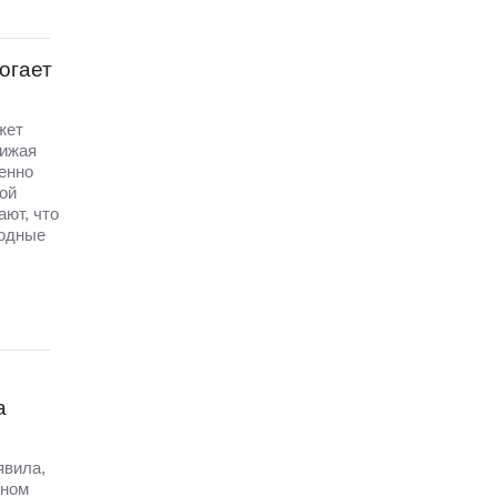
огает
жет
нижая
енно
ой
ют, что
бодные
а
явила,
рном