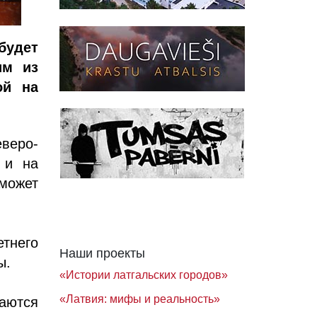
будет
им из
ой на
еверо-
 и на
может
етнего
Наши проекты
ы.
«Истории латгальских городов»
«Латвия: мифы и реальность»
даются