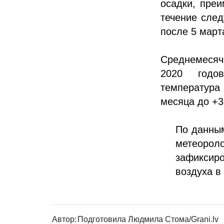
осадки, пре
течение след
после 5 март
Среднемесяч
2020 годов
температура 
месяца до +3
По данным
метеоро
зафиксиро
воздуха в
Автор:
Подготовила Людмила Стома/Grani.lv