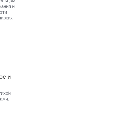
дельцам
жания и
эти
парках
и
ое и
тихой
ами.