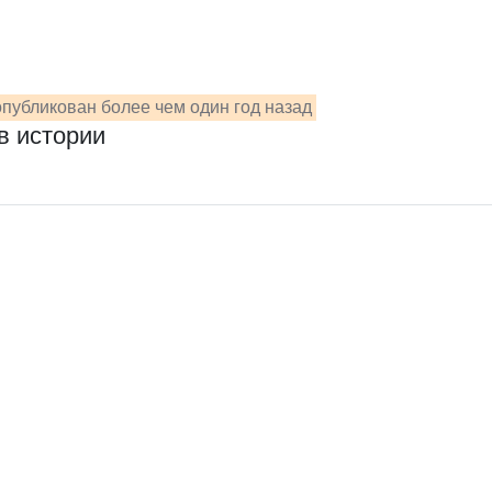
публикован более чем один год назад
в истории