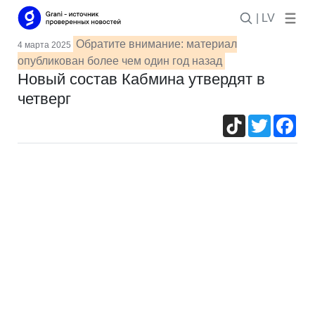
| LV
Обратите внимание: материал
4 марта 2025
опубликован более чем один год назад
Новый состав Кабмина утвердят в
четверг
TikTok
Twitter
Fac