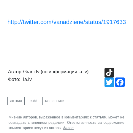
http://twitter.com/vanadziene/status/1917633
TikTok
Автор:
Grani.lv (по информации la.lv)
Фото:
la.lv
Twitter
Fac
латвия
csdd
мошенники
Мнение авторов, выраженное в комментариях к статьям, может не
совпадать с мнением редакции. Ответственность за содержание
комментариев несут их авторы.
далее