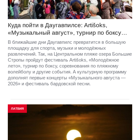
Куда пойти в Даугавпилсе: Artišoks,
«Музыкальный август», турнир по боксу…
В ближайшие дни Даугавпилс превратится в большую
площадку для спорта, музыки и молодёжных
развлечений. Так, на Центральном пляже озера Большие
Стропы пройдут фестиваль Artišoks, «Молодёжное
лето», турнир по боксу, соревнования по пляжному
волейболу и другие события. А культурную программу
дополнят первые концерты «Музыкального августа —
2026» и фестиваль бардовской песни.
ЛАТВИЯ