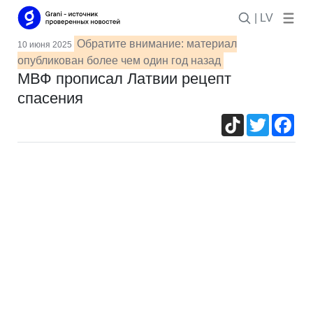
| LV
Обратите внимание: материал
10 июня 2025
опубликован более чем один год назад
МВФ прописал Латвии рецепт
спасения
TikTok
Twitter
Fac