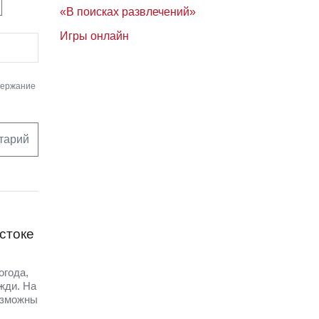
«В поисках развлечений»
Игры онлайн
держание
тарий
стоке
огода,
жди. На
озможны