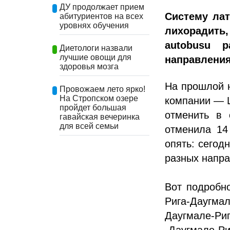
ДУ продолжает прием
Систему лат
абитуриентов на всех
уровнях обучения
лихорадить,
autobusu 
Диетологи назвали
лучшие овощи для
направления
здоровья мозга
На прошлой 
Провожаем лето ярко!
На Стропском озере
компании — L
пройдет большая
отменить в 
гавайская вечеринка
для всей семьи
отменила 14 
опять: сегодн
разных напра
Вот подробно
Рига-Даугма
Даугмале-Риг
-Даугмале-Ри