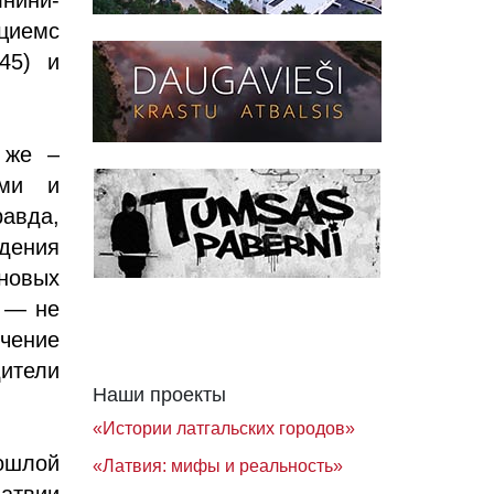
циемс
.45) и
 же –
ами и
авда,
дения
новых
в — не
ичение
дители
Наши проекты
«Истории латгальских городов»
рошлой
«Латвия: мифы и реальность»
атвии