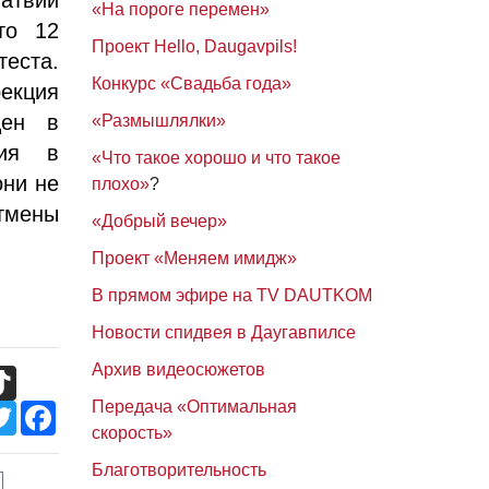
«На пороге перемен»
то 12
Проект Hello, Daugavpils!
еста.
Конкурс «Свадьба года»
екция
цен в
«Размышлялки»
ния в
«Что такое хорошо и что такое
они не
плохо»
?
тмены
«Добрый вечер»
Проект «Меняем имидж»
В прямом эфире на TV DAUTKOM
Новости спидвея в Даугавпилсе
Архив видеосюжетов
TikTok
Передача «Оптимальная
Twitter
Facebook
скорость»
Благотворительность