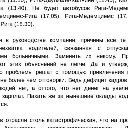
га (13.40). Не будет автобусов Рига-Медем
демциемс-Рига (17.05), Рига-Медемциемс (17
ига (18.30).
и в руководстве компании, причины все те
нехватка водителей, связанная с отпуск
ыми больничными. Заменить их некому. Пр
от этих объяснений не легче. Да и утверж
то проблемы решат с помощью привлечения 
 не более чем отговорки. Ведь дефицит кадро
людей нет, а оттого, что нет денег на увел
х зарплат. Пахать же за нынешние оклады во
ся.
в отрасли столь катастрофическая, что на п
Ассоциация пассажироперевозчиков Л