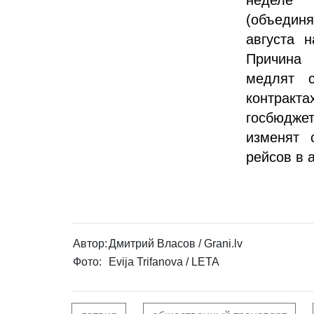
(объедин
августа 
Причина 
медлят 
контрак
госбюджет
изменят 
рейсов в 
Автор:
Дмитрий Власов / Grani.lv
Фото:
Evija Trifanova / LETA