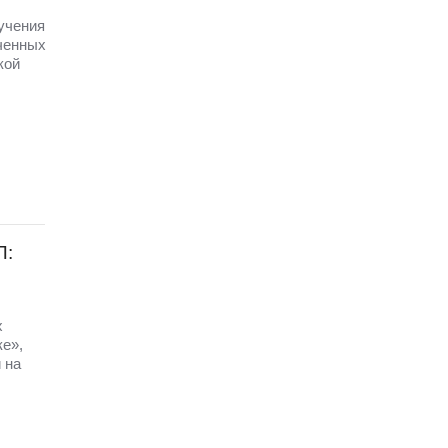
 учения
ченных
кой
П:
х
ке»,
 на