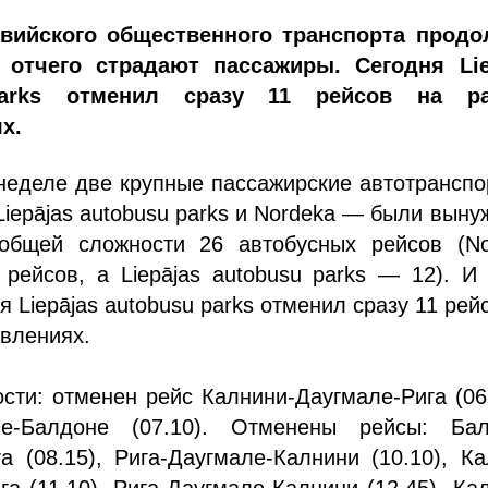
вийского общественного транспорта продо
 отчего страдают пассажиры. Сегодня Lie
parks отменил сразу 11 рейсов на р
х.
неделе две крупные пассажирские автотрансп
iepājas autobusu parks и Nordeka — были вын
общей сложности 26 автобусных рейсов (No
рейсов, а Liepājas autobusu parks — 12). И
я Liepājas autobusu parks отменил сразу 11 рей
влениях.
сти: отменен рейс Калнини-Даугмале-Рига (06
ле-Балдоне (07.10). Отменены рейсы: Бал
а (08.15), Рига-Даугмале-Калнини (10.10), К
га (11.10), Рига-Даугмале-Калнини (12.45), Ка