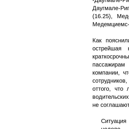
Даугмале-Ри
(16.25), Ме
Медемциемс-Р
Как пояснил
острейшая 
краткосрочн
пассажирам 
компании, ч
сотрудников,
оттого, что 
водительски
не соглашают
Ситуация 
неделе 