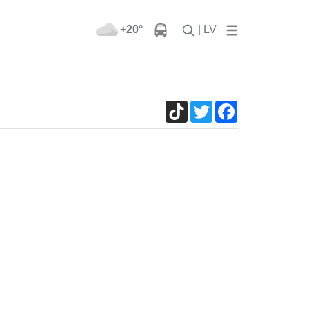
+20°
| LV
TikTok
Twitter
Facebook