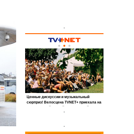
'
'
'