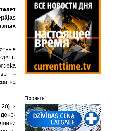
лжает
pājas
азных
ортные
уждены
rdeka
 вот –
'
сов на
Проекты
.20) и
доне-
алнини
лнини-