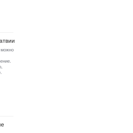
Латвии
а можно
ение.
ю,
.
ые