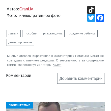
TikTok
Автор:
Grani.lv
Фото:
иллюстративное фото
Twitter
Fac
латвия
пособие
рижская дума
рождение ребенка
декларирование
Мнение авторов, выраженное в комментариях к статьям, может не
совпадать с мнением редакции. Ответственность за содержание
комментариев несут их авторы.
далее
Комментарии
Добавить комментарий
ПРОИСШЕСТВИЯ