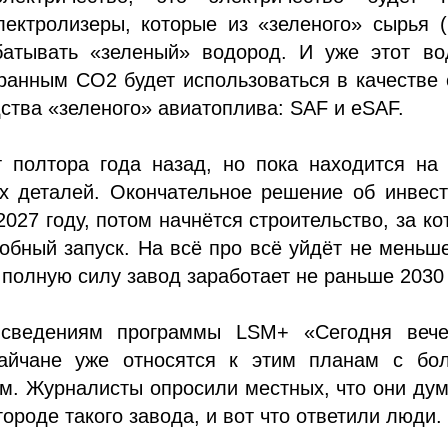
лектролизеры, которые из «зеленого» сырья 
батывать «зеленый» водород. И уже этот во
ранным CO2 будет использоваться в качестве
ства «зеленого» авиатоплива: SAF и eSAF.
т полтора года назад, но пока находится на
ех деталей. Окончательное решение об инвес
2027 году, потом начнётся строительство, за к
обный запуск. На всё про всё уйдёт не меньш
 в полную силу завод заработает не раньше 2030
 сведениям программы LSM+ «Сегодня вече
айчане уже относятся к этим планам с бо
м. Журналисты опросили местных, что они ду
городе такого завода, и вот что ответили люди.