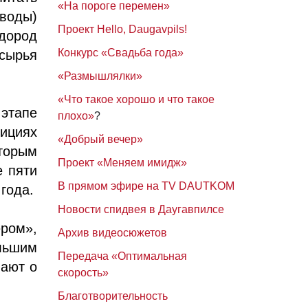
«На пороге перемен»
(воды)
Проект Hello, Daugavpils!
дород
Конкурс «Свадьба года»
 сырья
«Размышлялки»
«Что такое хорошо и что такое
 этапе
плохо»
?
тициях
«Добрый вечер»
оторым
Проект «Меняем имидж»
е пяти
В прямом эфире на TV DAUTKOM
 года.
Новости спидвея в Даугавпилсе
ром»,
Архив видеосюжетов
льшим
Передача «Оптимальная
мают о
скорость»
Благотворительность