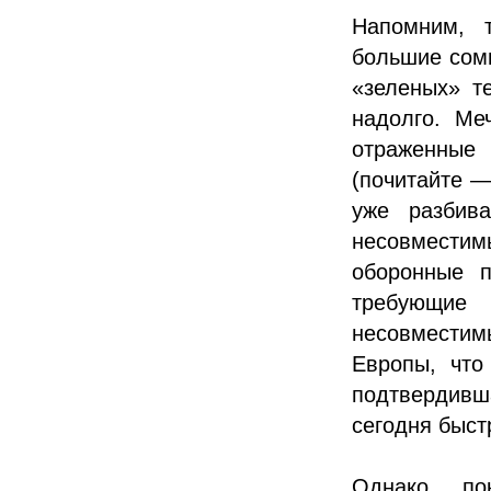
Напомним, 
большие сомн
«зеленых» т
надолго. Ме
отраженные
(почитайте —
уже разбива
несовместим
оборонные п
требующие 
несовмести
Европы, что
подтвердивш
сегодня быст
Однако пок