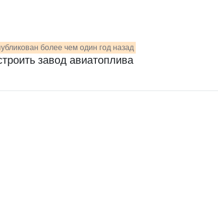
убликован более чем один год назад
троить завод авиатоплива