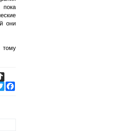
 пока
еские
ей они
к тому
TikTok
Twitter
Facebook