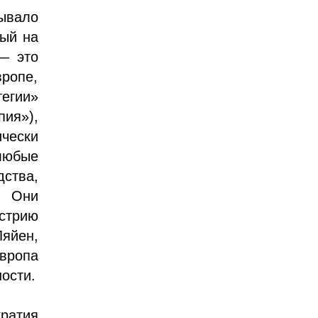
ывало
ный на
— это
ропе,
егии»
пия»),
чески
любые
ства,
. Они
стрию
яйен,
вропа
ости.
ратия