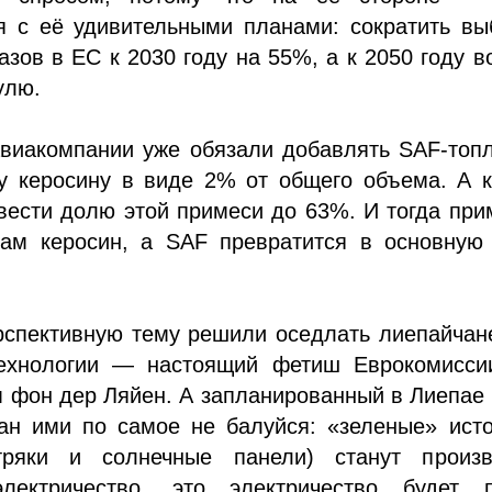
я с её удивительными планами: сократить вы
азов в ЕС к 2030 году на 55%, а к 2050 году 
улю.
авиакомпании уже обязали добавлять SAF-топ
у керосину в виде 2% от общего объема. А к
вести долю этой примеси до 63%. И тогда пр
сам керосин, а SAF превратится в основную 
рспективную тему решили оседлать лиепайчан
ехнологии — настоящий фетиш Еврокомисси
 фон дер Ляйен. А запланированный в Лиепае
кан ими по самое не балуйся: «зеленые» ист
тряки и солнечные панели) станут произв
лектричество, это электричество будет п