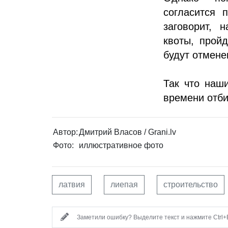
согласится 
заговорит, 
квоты, прой
будут отмене
Так что наш
времени отби
Автор:
Дмитрий Власов / Grani.lv
Фото:
иллюстративное фото
латвия
лиепая
строительство
Заметили ошибку? Выделите текст и нажмите Ctrl+E