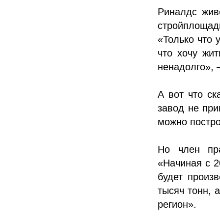
Риналдс жив
стройплощадк
«Только что у
что хочу жит
ненадолго», 
А вот что с
завод не при
можно постро
Но член пр
«Начиная с 2
будет произ
тысяч тонн, 
регион».