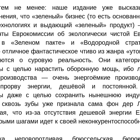
тем не менее: наше издание уже высказ
ения, что «зеленый» бизнес (то есть основан
ехнологиях и выдающий «зеленый» продукт) 
чты Еврокомиссии об экологически чистой Ев
 в «Зеленом пакте» и «Водородной страт
 отличное фантастическое чтиво из жанра «уто
ются о суровую реальность. Они категори
ы с целью нарастить оборонную мощь, ибо 
роизводства — очень энергоёмкие производ
прорву энергии, дешёвой и постоянной
мы даже с целью сохранить нынешнюю инду
 сквозь зубы уже признала сама фон дер Л
ая, что из-за отсутствия дешевой энергии Е
рыми шагами идет к своей неконкурентоспособн
а неповоротливая брюссельская бюрок