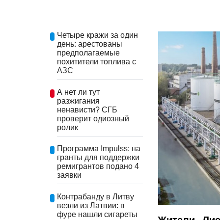
Четыре кражи за один
день: арестованы
предполагаемые
похитители топлива с
АЗС
А нет ли тут
разжигания
ненависти? СГБ
проверит одиозный
ролик
Программа Impulss: на
гранты для поддержки
ремигрантов подано 4
заявки
Контрабанду в Литву
везли из Латвии: в
фуре нашли сигареты