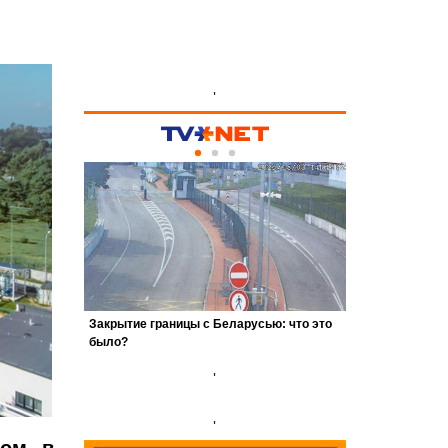
'
'
'