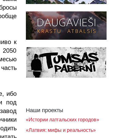
бросы
вообще
ливо к
 2050
имесью
часть
е, ибо
и под
Наши проекты
 завод
очники
«Истории латгальских городов»
одить
«Латвия: мифы и реальность»
итать