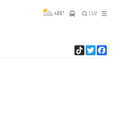
+21°
| LV
TikTok
Twitter
Facebook