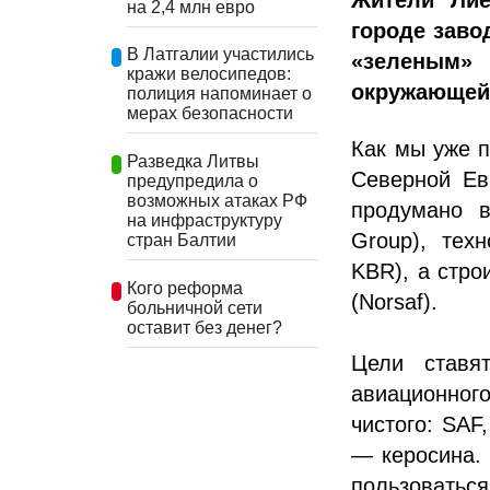
Жители Лие
на 2,4 млн евро
городе заво
В Латгалии участились
«зеленым» 
кражи велосипедов:
окружающей
полиция напоминает о
мерах безопасности
Как мы уже п
Разведка Литвы
Северной Ев
предупредила о
возможных атаках РФ
продумано в
на инфраструктуру
Group), тех
стран Балтии
KBR), а стро
Кого реформа
(Norsaf).
больничной сети
оставит без денег?
Цели ставя
авиационног
чистого: SAF
— керосина. 
пользовать