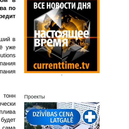
вом в
ва по
редит
йший в
ё уже
tions
пания
мпания
'
 тонн
Проекты
чески
оплива
 будет
 сама