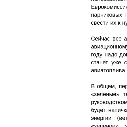
Еврокомисси
парниковых г
свести их к н
Сейчас все 
авиационном
году надо до
станет уже 
авиатоплива.
В общем, пе
«зеленые» т
руководством
будет напич
энергии (ве
«зеленое» э