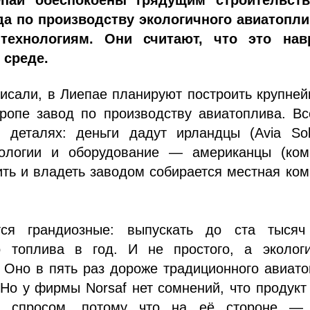
паи обеспокоены грядущим строительст
да по производству экологичного авиатопли
технологиям. Они считают, что это нав
 среде.
исали, в Лиепае планируют построить крупне
ропе завод по производству авиатоплива. Вс
 деталях: деньги дадут ирландцы (Avia Solu
нологии и оборудование — американцы (ком
ить и владеть заводом собирается местная ко
тся грандиозные: выпускать до ста тысяч
о топлива в год. И не простого, а экологи
, Оно в пять раз дороже традиционного авиат
Но у фирмы Norsaf нет сомнений, что продукт
ся спросом, потому что на её стороне —