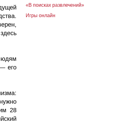
«В поисках развлечений»
удущей
дства.
Игры онлайн
верен,
 здесь
 людям
 — его
изма:
 нужно
им 28
ийский