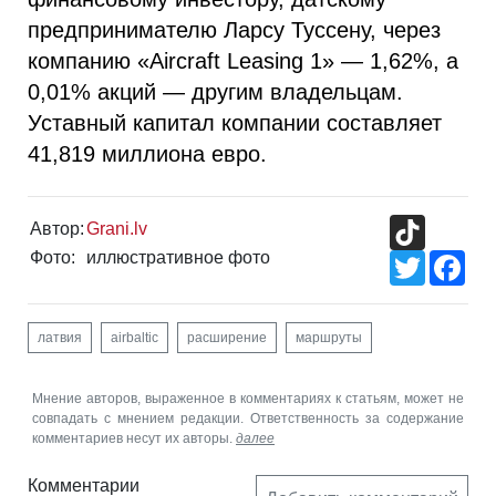
предпринимателю Ларсу Туссену, через
компанию «Aircraft Leasing 1» — 1,62%, а
0,01% акций — другим владельцам.
Уставный капитал компании составляет
41,819 миллиона евро.
TikTok
Автор:
Grani.lv
Фото:
иллюстративное фото
Twitter
Fac
латвия
airbaltic
расширение
маршруты
Мнение авторов, выраженное в комментариях к статьям, может не
совпадать с мнением редакции. Ответственность за содержание
комментариев несут их авторы.
далее
Комментарии