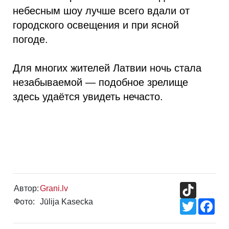
небесным шоу лучше всего вдали от
городского освещения и при ясной
погоде.
Для многих жителей Латвии ночь стала
незабываемой — подобное зрелище
здесь удаётся увидеть нечасто.
TikTok
Автор:
Grani.lv
Фото:
Jūlija Kasecka
Twitter
Fac