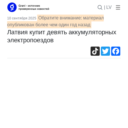
| LV
Обратите внимание: материал
10 сентября 2025
опубликован более чем один год назад
Латвия купит девять аккумуляторных
электропоездов
TikTok
Twitter
Fac